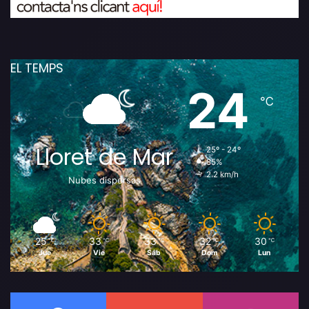
EL TEMPS
24
℃
Lloret de Mar
25º - 24º
85%
2.2 km/h
Nubes dispersas
25
33
33
32
30
℃
℃
℃
℃
℃
Jue
Vie
Sáb
Dom
Lun