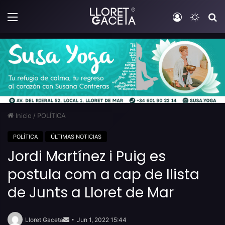
Menú
Iniciar sesi
Switch
B
Inicio
/
POLÍTICA
POLÍTICA
ÚLTIMAS NOTICIAS
Jordi Martínez i Puig es
postula com a cap de llista
de Junts a Lloret de Mar
Send
an
Lloret Gaceta
Jun 1, 2022 15:44
email