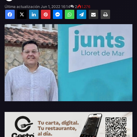
Última actualización Jun 1, 2022 16:14
2
1.276
Facebook
X
LinkedIn
Pinterest
Messenger
WhatsApp
Telegram
Compartir por email
Imprimir