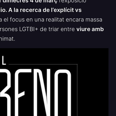
el
dimecres 4 de març
l’exposició
io. A la recerca de l’explícit vs
 el focus en una realitat encara massa
ersones LGTBI+ de triar entre
viure amb
nimat.