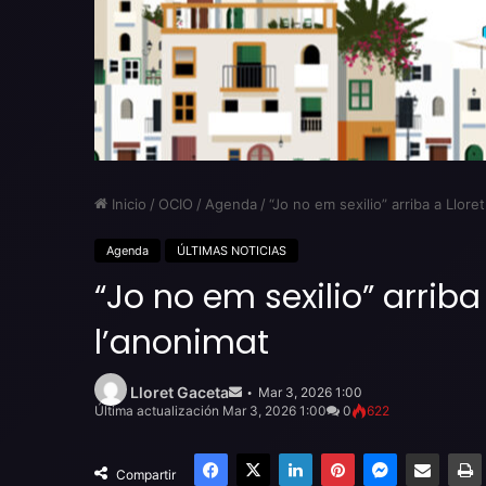
Inicio
/
OCIO
/
Agenda
/
“Jo no em sexilio” arriba a Lloret
Agenda
ÚLTIMAS NOTICIAS
“Jo no em sexilio” arriba 
l’anonimat
Send
an
Lloret Gaceta
Mar 3, 2026 1:00
email
Última actualización Mar 3, 2026 1:00
0
622
Facebook
X
LinkedIn
Pinterest
Messenger
Compartir por email
Compartir