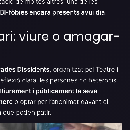
tzació de moltes altres, una de les
BI-fòbies encara presents avui dia
.
ri: viure o amagar-
rades Dissidents
, organitzat pel Teatre i
reflexió clara: les persones no heterocis
 lliurement i públicament la seva
ènere
o optar per l’anonimat davant el
ia que poden patir.