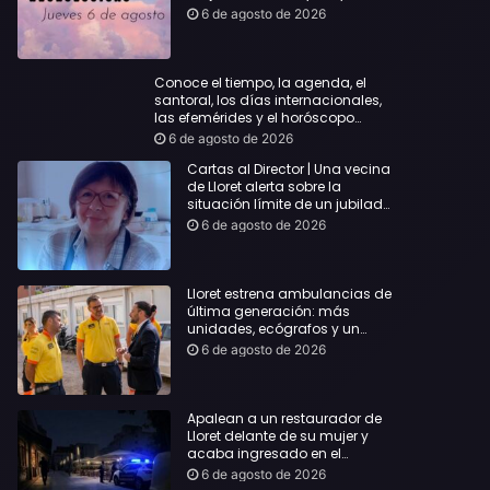
querida
6 de agosto de 2026
Conoce el tiempo, la agenda, el
santoral, los días internacionales,
las efemérides y el horóscopo…
6 de agosto de 2026
Cartas al Director | Una vecina
de Lloret alerta sobre la
situación límite de un jubilado
de 65 años y pide una
6 de agosto de 2026
respuesta urgente
Lloret estrena ambulancias de
última generación: más
unidades, ecógrafos y un
servicio reforzado las 24 horas
6 de agosto de 2026
Apalean a un restaurador de
Lloret delante de su mujer y
acaba ingresado en el
Hospital Vall d’Hebron
6 de agosto de 2026