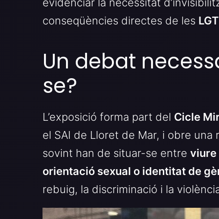
evidenciar la necessitat d’invisibili
conseqüències directes de les
LGT
Un debat necessa
se?
L’exposició forma part del
Cicle Mi
el SAI de Lloret de Mar, i obre una 
sovint han de situar-se entre
viure
orientació sexual o identitat de g
rebuig, la discriminació i la violènc