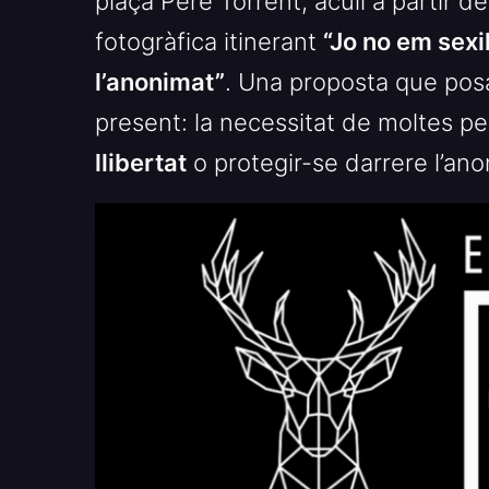
plaça Pere Torrent, acull a partir d
fotogràfica itinerant
“Jo no em sexil
l’anonimat”
. Una proposta que posa
present: la necessitat de moltes p
llibertat
o protegir-se darrere l’ano