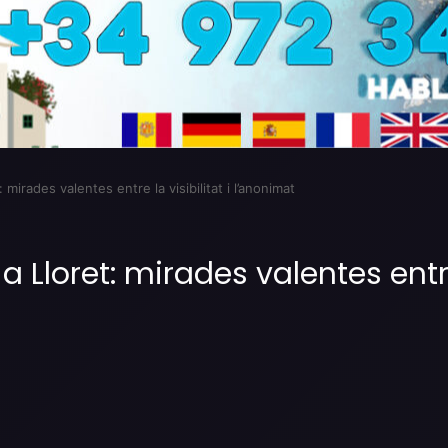
: mirades valentes entre la visibilitat i l’anonimat
a Lloret: mirades valentes entre 
Imprimir