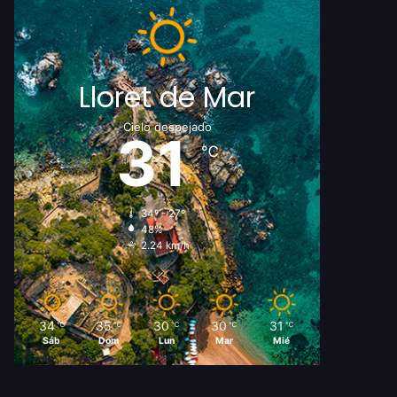
Lloret de Mar
Cielo despejado
31
℃
34º - 27º
48%
2.24 km/h
34
35
30
30
31
℃
℃
℃
℃
℃
Sáb
Dom
Lun
Mar
Mié