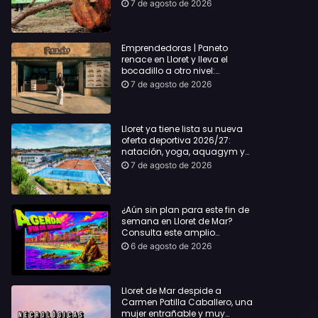
hasta Lloret y reclama la
7 de agosto de 2026
dimisión de Sílvia Paneque
Emprendedoras | Paneto
renace en Lloret y lleva el
bocadillo a otro nivel:
producto km 0 y espíritu
7 de agosto de 2026
“Beach Vibes”
Lloret ya tiene lista su nueva
oferta deportiva 2026/27:
natación, yoga, aquagym y
decenas de actividades para
7 de agosto de 2026
todas las edades
¿Aún sin plan para este fin de
semana en Lloret de Mar?
Consulta este amplio
recopilatorio de planes:
6 de agosto de 2026
Lloret de Mar despide a
Carmen Patilla Caballero, una
mujer entrañable y muy