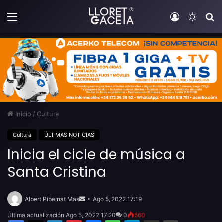
Menú
Iniciar sesi
Switch
B
Inicio
/
Cultura
Cultura
ÚLTIMAS NOTICIAS
Inicia el cicle de música a
Santa Cristina
Send
an
Albert Pibernat Mas
Ago 5, 2022 17:19
email
Última actualización Ago 5, 2022 17:20
0
560
Facebook
X
LinkedIn
Pinterest
Messenger
WhatsApp
Telegram
Compartir por email
Imprimir