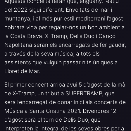
Aquests concerts faran que, enguany, l’estiu
del 2022 sigui diferent. Envoltats de mar i
muntanya, i al més pur estil mediterrani l’agost
cobrarà vida per regalar-nos un bon ambient a
la Costa Brava. X-Tramp, Delis Duo i Cançó
Napolitana seran els encarregats de fer gaudir,
a través de la seva música, a tots els
assistents que vulguin passar nits úniques a
Lloret de Mar.
El primer concert arriba avui 5 d’agost de la mà
de X-Tramp, un tribut a SUPERTRAMP, que
serà l’encarregat de donar inici als concerts de
Música a Santa Cristina 2021. Divendres 12
d’agost serà el torn de Delis Duo, que
interpreten la integral de les seves obres per a