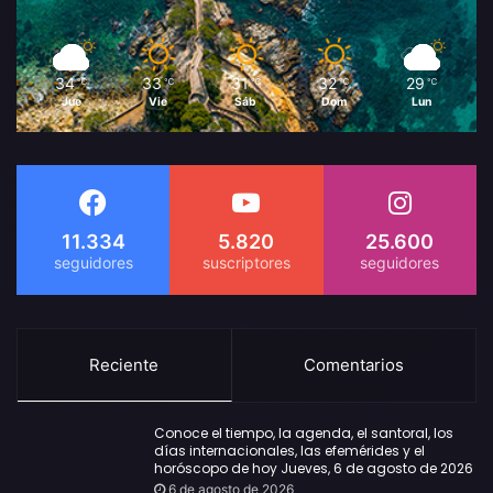
34
33
31
32
29
℃
℃
℃
℃
℃
Jue
Vie
Sáb
Dom
Lun
11.334
5.820
25.600
Reciente
Comentarios
Conoce el tiempo, la agenda, el santoral, los
días internacionales, las efemérides y el
horóscopo de hoy Jueves, 6 de agosto de 2026
6 de agosto de 2026