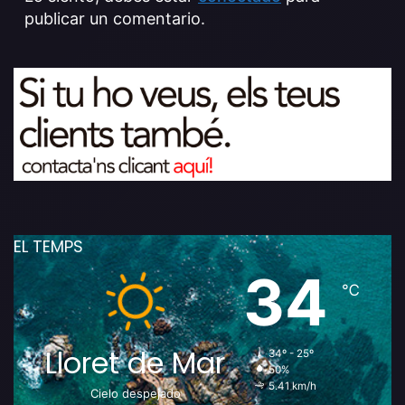
publicar un comentario.
EL TEMPS
34
℃
Lloret de Mar
34º - 25º
50%
5.41 km/h
Cielo despejado