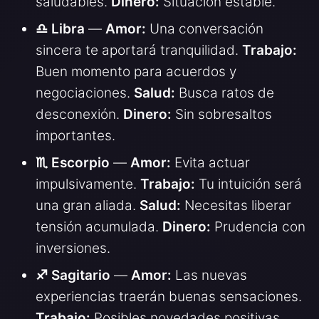
saludables.
Dinero:
Situación estable.
♎ Libra
—
Amor:
Una conversación
sincera te aportará tranquilidad.
Trabajo:
Buen momento para acuerdos y
negociaciones.
Salud:
Busca ratos de
desconexión.
Dinero:
Sin sobresaltos
importantes.
♏ Escorpio
—
Amor:
Evita actuar
impulsivamente.
Trabajo:
Tu intuición será
una gran aliada.
Salud:
Necesitas liberar
tensión acumulada.
Dinero:
Prudencia con
inversiones.
♐ Sagitario
—
Amor:
Las nuevas
experiencias traerán buenas sensaciones.
Trabajo:
Posibles novedades positivas.