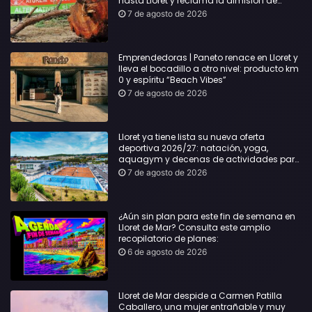
hasta Lloret y reclama la dimisión de
Sílvia Paneque
7 de agosto de 2026
Emprendedoras | Paneto renace en Lloret y
lleva el bocadillo a otro nivel: producto km
0 y espíritu “Beach Vibes”
7 de agosto de 2026
Lloret ya tiene lista su nueva oferta
deportiva 2026/27: natación, yoga,
aquagym y decenas de actividades para
todas las edades
7 de agosto de 2026
¿Aún sin plan para este fin de semana en
Lloret de Mar? Consulta este amplio
recopilatorio de planes:
6 de agosto de 2026
Lloret de Mar despide a Carmen Patilla
Caballero, una mujer entrañable y muy