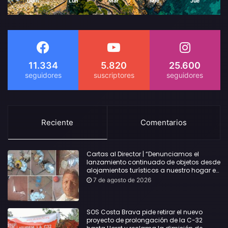
Dom
Lun
Mar
Mié
Jue
11.334
5.820
25.600
Reciente
Comentarios
Cartas al Director | “Denunciamos el
lanzamiento continuado de objetos desde
alojamientos turísticos a nuestro hogar en
Lloret: Podría haber causado una
7 de agosto de 2026
desgracia”
SOS Costa Brava pide retirar el nuevo
proyecto de prolongación de la C-32