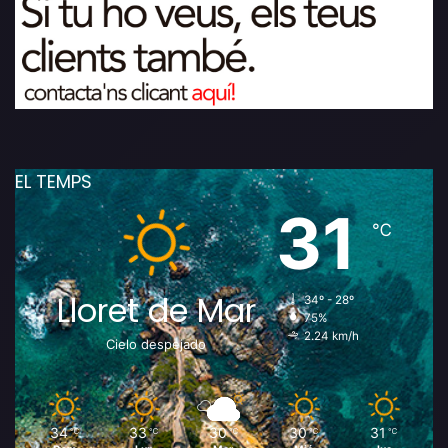
EL TEMPS
31
℃
Lloret de Mar
34º - 28º
75%
2.24 km/h
Cielo despejado
34
33
30
30
31
℃
℃
℃
℃
℃