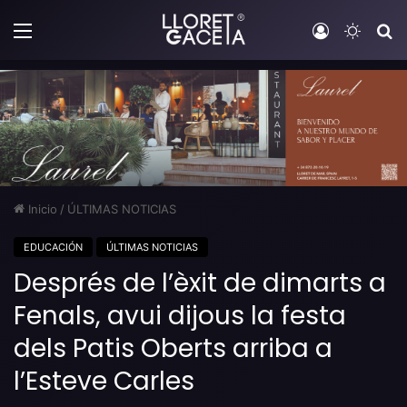
Menú
Iniciar sesi
Switch
B
Inicio
/
ÚLTIMAS NOTICIAS
EDUCACIÓN
ÚLTIMAS NOTICIAS
Després de l’èxit de dimarts a
Fenals, avui dijous la festa
dels Patis Oberts arriba a
l’Esteve Carles