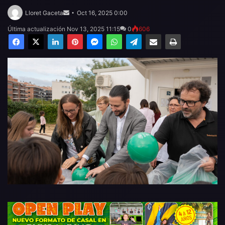
Send
an
Lloret Gaceta
Oct 16, 2025 0:00
email
Última actualización Nov 13, 2025 11:15
0
606
Facebook
X
LinkedIn
Pinterest
Messenger
WhatsApp
Telegram
Compartir por email
Imprimir