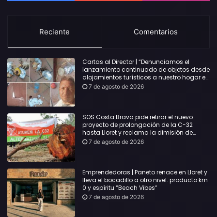
Reciente
Comentarios
Cartas al Director | “Denunciamos el
lanzamiento continuado de objetos desde
alojamientos turísticos a nuestro hogar en
Lloret: Podría haber causado una
7 de agosto de 2026
desgracia”
SOS Costa Brava pide retirar el nuevo
proyecto de prolongación de la C-32
hasta Lloret y reclama la dimisión de
Sílvia Paneque
7 de agosto de 2026
Emprendedoras | Paneto renace en Lloret y
lleva el bocadillo a otro nivel: producto km
0 y espíritu “Beach Vibes”
7 de agosto de 2026