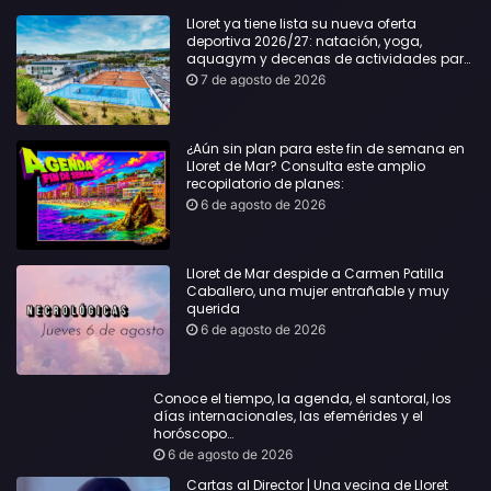
Lloret ya tiene lista su nueva oferta
deportiva 2026/27: natación, yoga,
aquagym y decenas de actividades para
todas las edades
7 de agosto de 2026
¿Aún sin plan para este fin de semana en
Lloret de Mar? Consulta este amplio
recopilatorio de planes:
6 de agosto de 2026
Lloret de Mar despide a Carmen Patilla
Caballero, una mujer entrañable y muy
querida
6 de agosto de 2026
Conoce el tiempo, la agenda, el santoral, los
días internacionales, las efemérides y el
horóscopo…
6 de agosto de 2026
Cartas al Director | Una vecina de Lloret