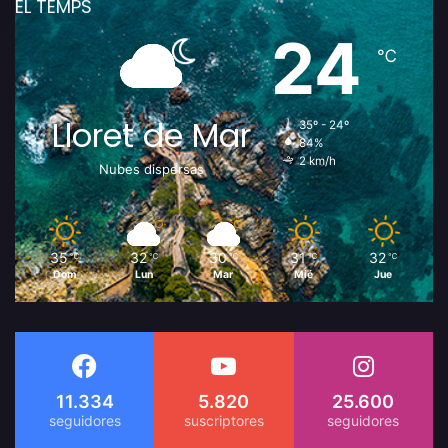
EL TEMPS
24
℃
Lloret de Mar
35º - 24º
84%
2 km/h
Nubes dispersas
35
32
30
31
32
℃
℃
℃
℃
℃
Dom
Lun
Mar
Mié
Jue
11.334
5.820
25.600