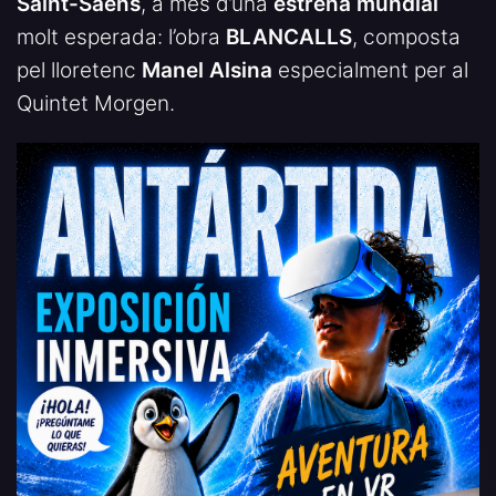
Saint-Saëns
, a més d’una
estrena mundial
molt esperada: l’obra
BLANCALLS
, composta
pel lloretenc
Manel Alsina
especialment per al
Quintet Morgen.