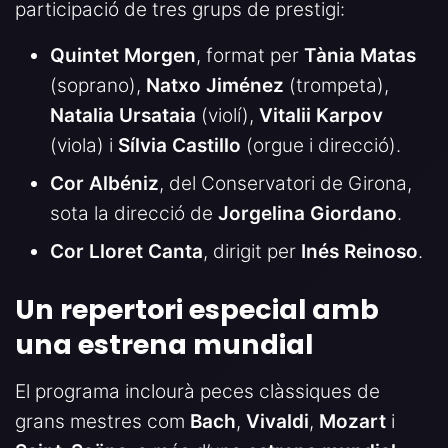
participació de tres grups de prestigi:
Quintet Morgen
, format per
Tània Matas
(soprano),
Natxo Jiménez
(trompeta),
Natalia Ursataia
(violí),
Vitalii Karpov
(viola) i
Sílvia Castillo
(orgue i direcció).
Cor Albéniz
, del Conservatori de Girona,
sota la direcció de
Jorgelina Giordano
.
Cor Lloret Canta
, dirigit per
Inés Reinoso
.
Un repertori especial amb
una estrena mundial
El programa inclourà peces clàssiques de
grans mestres com
Bach
,
Vivaldi
,
Mozart
i