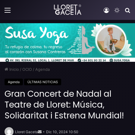
Menú
Iniciar sesi
Switch
B
Inicio
/
OCIO
/
Agenda
Agenda
ÚLTIMAS NOTICIAS
Gran Concert de Nadal al
Teatre de Lloret: Música,
Solidaritat i Estrena Mundial!
Send
an
Lloret Gaceta
Dic 10, 2024 10:50
email