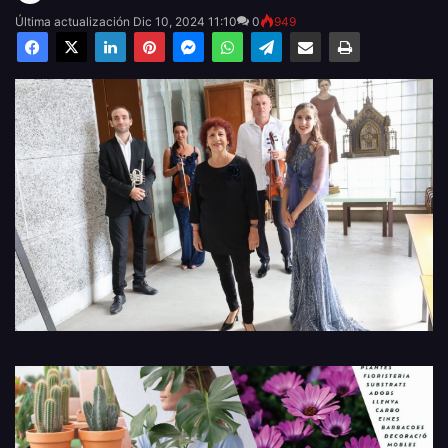
Última actualización Dic 10, 2024 11:10
0
949
Facebook
X
LinkedIn
Pinterest
Messenger
WhatsApp
Telegram
Compartir por email
Imprimir