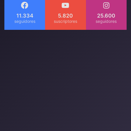
11.334
5.820
25.600