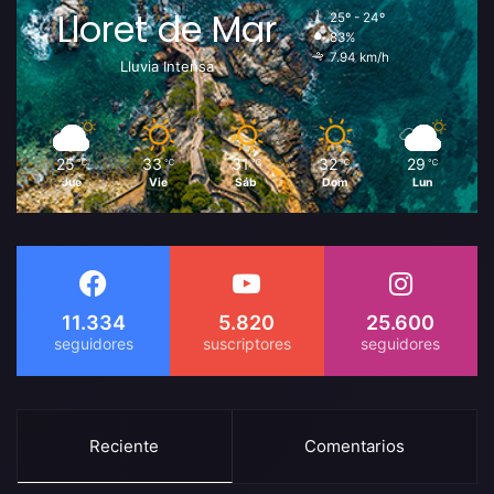
Lloret de Mar
25º - 24º
83%
7.94 km/h
Lluvia Intensa
25
33
31
32
29
℃
℃
℃
℃
℃
Jue
Vie
Sáb
Dom
Lun
11.334
5.820
25.600
Reciente
Comentarios