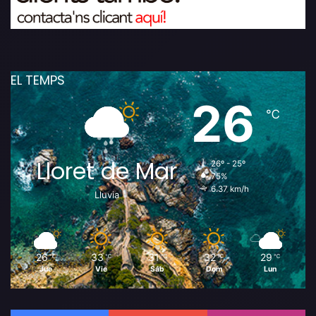
EL TEMPS
26
℃
Lloret de Mar
26º - 25º
75%
6.37 km/h
Lluvia
26
33
31
32
29
℃
℃
℃
℃
℃
Jue
Vie
Sáb
Dom
Lun