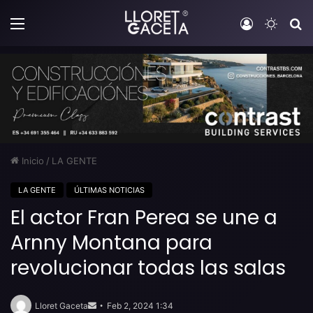
Menú
Iniciar sesi
Switch
B
Inicio
/
LA GENTE
LA GENTE
ÚLTIMAS NOTICIAS
El actor Fran Perea se une a
Arnny Montana para
revolucionar todas las salas
Send
an
Lloret Gaceta
Feb 2, 2024 1:34
email