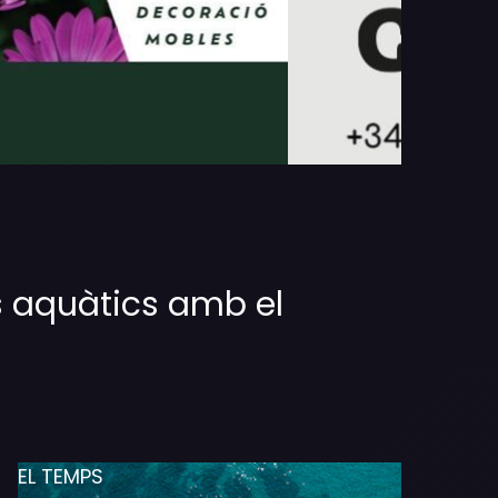
s aquàtics amb el
EL TEMPS