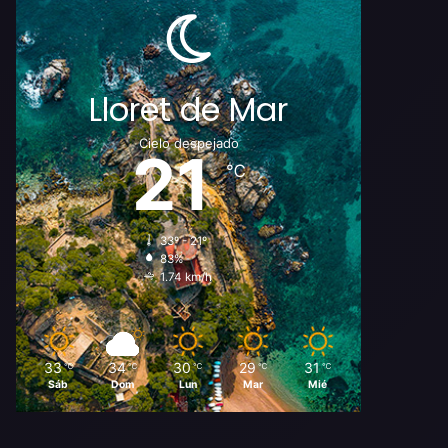
Lloret de Mar
Cielo despejado
21
℃
33º - 21º
83%
1.74 km/h
33
34
30
29
31
℃
℃
℃
℃
℃
Sáb
Dom
Lun
Mar
Mié