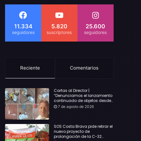
11.334
5.820
25.600
Reciente
Comentarios
Cartas al Director |
“Denunciamos el lanzamiento
continuado de objetos desde
alojamientos turísticos a
7 de agosto de 2026
nuestro hogar en Lloret: Podría
haber causado una
desgracia”
SOS Costa Brava pide retirar el
nuevo proyecto de
prolongación de la C-32