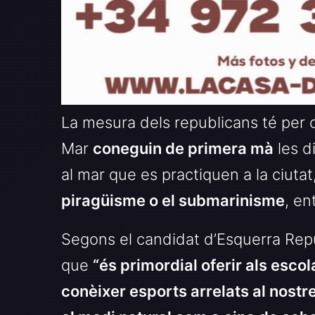
La mesura dels republicans té per 
Mar
coneguin de primera mà
les d
al mar que es practiquen a la ciuta
piragüisme o el submarinisme
, en
Segons el candidat d’Esquerra Rep
que
“és primordial oferir als escol
conèixer esports arrelats al nostr