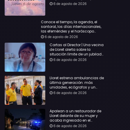
querida
6 de agosto de 2026
Conoce el tiempo, la agenda, el
santoral, los días internacionales,
las efemérides y el horóscopo…
6 de agosto de 2026
Cartas al Director | Una vecina
de Lloret alerta sobre la
situación límite de un jubilado
de 65 años y pide una
6 de agosto de 2026
respuesta urgente
Lloret estrena ambulancias de
última generación: más
unidades, ecógrafos y un
servicio reforzado las 24 horas
6 de agosto de 2026
Apalean a un restaurador de
Lloret delante de su mujer y
acaba ingresado en el
Hospital Vall d’Hebron
6 de agosto de 2026