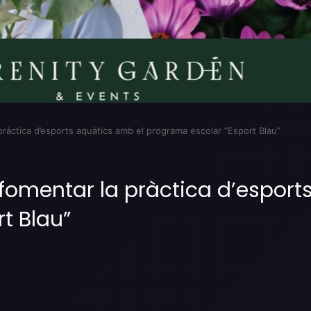
ràctica d’esports aquàtics amb el programa escolar “Esport Blau”
 fomentar la pràctica d’esport
t Blau”
Imprimir