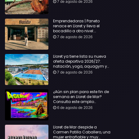
hasta Lloret y reclama la
7 de agosto de 2026
dimisión de Sílvia Paneque
Emprendedoras | Paneto
renace en Lloret y lleva el
bocadillo a otro nivel:
producto km 0 y espíritu
7 de agosto de 2026
“Beach Vibes”
Lloret ya tiene lista su nueva
oferta deportiva 2026/27:
natación, yoga, aquagym y
decenas de actividades para
7 de agosto de 2026
todas las edades
¿Aún sin plan para este fin de
semana en Lloret de Mar?
Consulta este amplio
recopilatorio de planes:
6 de agosto de 2026
Lloret de Mar despide a
Carmen Patilla Caballero, una
mujer entrañable y muy