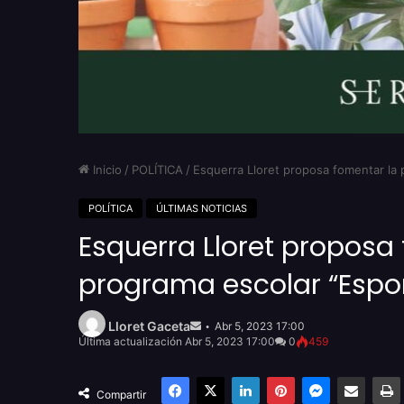
Inicio
/
POLÍTICA
/
Esquerra Lloret proposa fomentar la p
POLÍTICA
ÚLTIMAS NOTICIAS
Esquerra Lloret proposa
programa escolar “Espor
Send
an
Lloret Gaceta
Abr 5, 2023 17:00
email
Última actualización Abr 5, 2023 17:00
0
459
Facebook
X
LinkedIn
Pinterest
Messenger
Compartir por email
Compartir