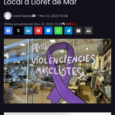
Local a Lloret de Mar
Send
an
Lloret Gaceta
Nov 22, 2023 14:06
email
Última actualización Nov 22, 2023 15:29
0
461
Facebook
X
LinkedIn
Pinterest
Messenger
WhatsApp
Telegram
Compartir por email
Imprimir