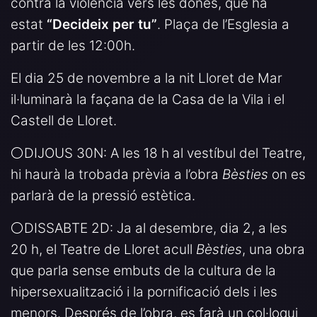
contra la violència vers les dones, que ha
estat
“Decideix per tu”
. Plaça de l’Esglesia a
partir de les 12:00h.
El dia 25 de novembre a la nit Lloret de Mar
il·luminarà la façana de la Casa de la Vila i el
Castell de Lloret.
⚪️DIJOUS 30N: A les 18 h al vestíbul del Teatre,
hi haurà la trobada prèvia a l’obra
Bèsties
on es
parlarà de la pressió estètica.
⚪️DISSABTE 2D: Ja al desembre, dia 2, a les
20 h, el Teatre de Lloret acull
Bèsties
, una obra
que parla sense embuts de la cultura de la
hipersexualització i la pornificació dels i les
menors. Després de l’obra, es farà un col·loqui