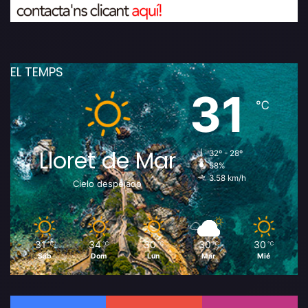
EL TEMPS
31
℃
Lloret de Mar
32º - 28º
58%
3.58 km/h
Cielo despejado
31
34
30
30
30
℃
℃
℃
℃
℃
Sáb
Dom
Lun
Mar
Mié