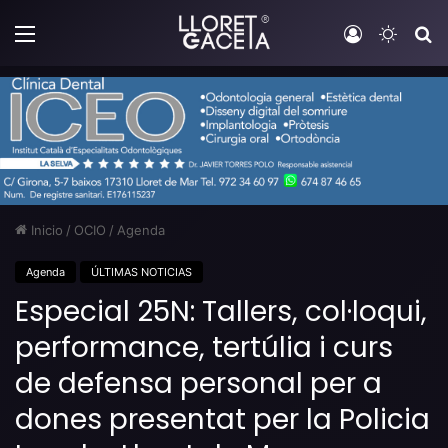
Menú
Iniciar sesi
Switch
B
Inicio
/
OCIO
/
Agenda
Agenda
ÚLTIMAS NOTICIAS
Especial 25N: Tallers, col·loqui,
performance, tertúlia i curs
de defensa personal per a
dones presentat per la Policia