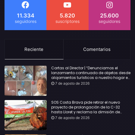
11.334
5.820
25.600
Reciente
Comentarios
Cartas al Director | “Denunciamos el
lanzamiento continuado de objetos desde
alojamientos turísticos a nuestro hogar en
Lloret: Podría haber causado una
7 de agosto de 2026
desgracia”
SOS Costa Brava pide retirar el nuevo
proyecto de prolongación de la C-32
hasta Lloret y reclama la dimisión de
Sílvia Paneque
7 de agosto de 2026