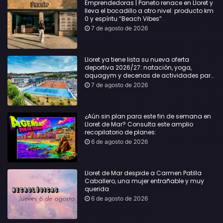
Emprendedoras | Paneto renace en Lloret y
lleva el bocadillo a otro nivel: producto km
0 y espíritu “Beach Vibes”
7 de agosto de 2026
Lloret ya tiene lista su nueva oferta
deportiva 2026/27: natación, yoga,
aquagym y decenas de actividades para
todas las edades
7 de agosto de 2026
¿Aún sin plan para este fin de semana en
Lloret de Mar? Consulta este amplio
recopilatorio de planes:
6 de agosto de 2026
Lloret de Mar despide a Carmen Patilla
Caballero, una mujer entrañable y muy
querida
6 de agosto de 2026