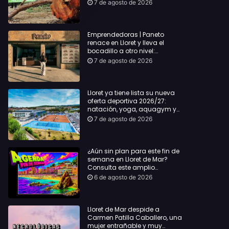
hasta Lloret y reclama la
7 de agosto de 2026
dimisión de Sílvia Paneque
Emprendedoras | Paneto
renace en Lloret y lleva el
bocadillo a otro nivel:
producto km 0 y espíritu
7 de agosto de 2026
“Beach Vibes”
Lloret ya tiene lista su nueva
oferta deportiva 2026/27:
natación, yoga, aquagym y
decenas de actividades para
7 de agosto de 2026
todas las edades
¿Aún sin plan para este fin de
semana en Lloret de Mar?
Consulta este amplio
recopilatorio de planes:
6 de agosto de 2026
Lloret de Mar despide a
Carmen Patilla Caballero, una
mujer entrañable y muy