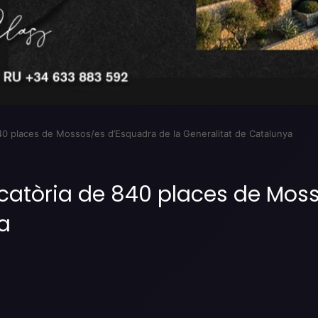
40 places de Mossos/es d’Esquadra de la Generalitat de Catalunya
catòria de 840 places de Moss
a
Imprimir