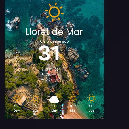
Lloret de Mar
Cielo despejado
31
℃
34º - 28º
75%
2.24 km/h
34
33
30
30
31
℃
℃
℃
℃
℃
Dom
Lun
Mar
Mié
Jue