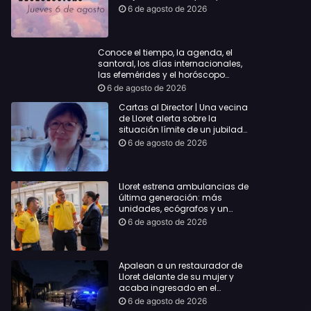
querida
6 de agosto de 2026
Conoce el tiempo, la agenda, el
santoral, los días internacionales,
las efemérides y el horóscopo…
6 de agosto de 2026
Cartas al Director | Una vecina
de Lloret alerta sobre la
situación límite de un jubilado
de 65 años y pide una
6 de agosto de 2026
respuesta urgente
Lloret estrena ambulancias de
última generación: más
unidades, ecógrafos y un
servicio reforzado las 24 horas
6 de agosto de 2026
Apalean a un restaurador de
Lloret delante de su mujer y
acaba ingresado en el
Hospital Vall d’Hebron
6 de agosto de 2026