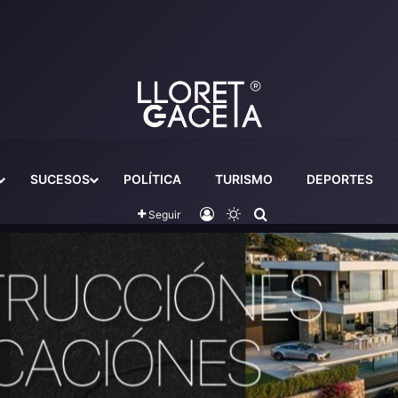
SUCESOS
POLÍTICA
TURISMO
DEPORTES
Iniciar sesión
Switch skin
Buscador
Seguir