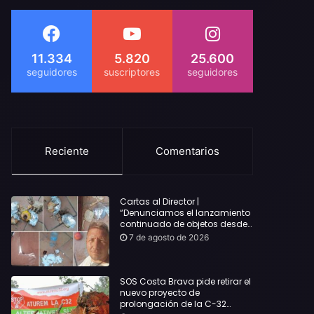
11.334
5.820
25.600
Reciente
Comentarios
Cartas al Director |
“Denunciamos el lanzamiento
continuado de objetos desde
alojamientos turísticos a
7 de agosto de 2026
nuestro hogar en Lloret: Podría
haber causado una
desgracia”
SOS Costa Brava pide retirar el
nuevo proyecto de
prolongación de la C-32