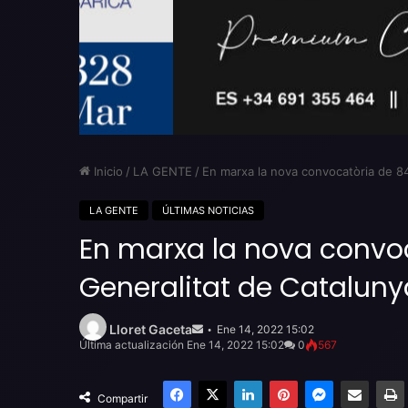
Inicio
/
LA GENTE
/
En marxa la nova convocatòria de 8
LA GENTE
ÚLTIMAS NOTICIAS
En marxa la nova convo
Generalitat de Cataluny
Send
an
Lloret Gaceta
Ene 14, 2022 15:02
email
Última actualización Ene 14, 2022 15:02
0
567
Facebook
X
LinkedIn
Pinterest
Messenger
Compartir por email
Compartir