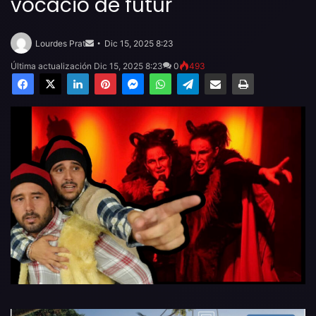
vocació de futur
Send
an
Lourdes Prat
Dic 15, 2025 8:23
email
Última actualización Dic 15, 2025 8:23
0
493
Facebook
X
LinkedIn
Pinterest
Messenger
WhatsApp
Telegram
Compartir por email
Imprimir