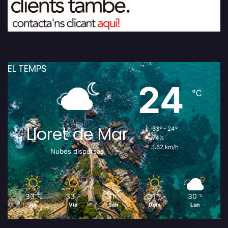
EL TEMPS
24
℃
Lloret de Mar
33º - 24º
74%
1.62 km/h
Nubes dispersas
33
33
31
31
30
℃
℃
℃
℃
℃
Jue
Vie
Sáb
Dom
Lun