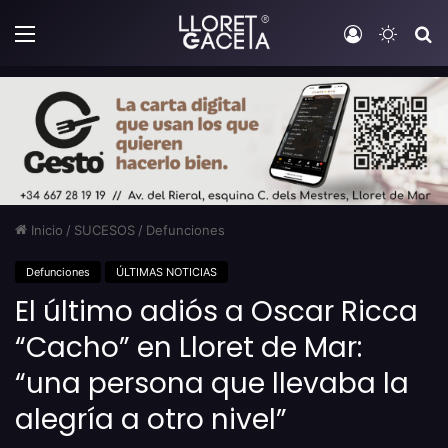
Menú
Iniciar sesi
Switch
B
Inicio
/
SUCESOS
/
Defunciones
Defunciones
ÚLTIMAS NOTICIAS
El último adiós a Oscar Ricca
“Cacho” en Lloret de Mar:
“una persona que llevaba la
alegría a otro nivel”