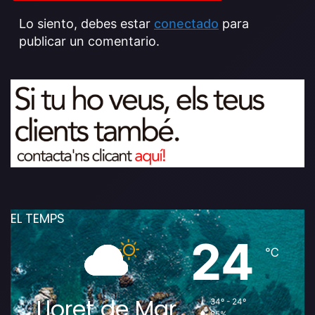
Lo siento, debes estar
conectado
para
publicar un comentario.
EL TEMPS
24
℃
Lloret de Mar
34º - 24º
85%