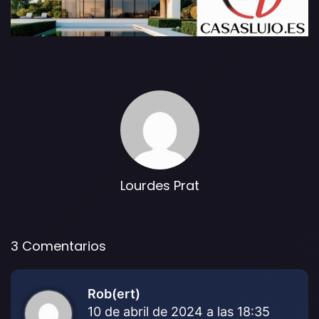
Lourdes Prat
3 Comentarios
Rob(ert)
d
10 de abril de 2024 a las 18:35
i