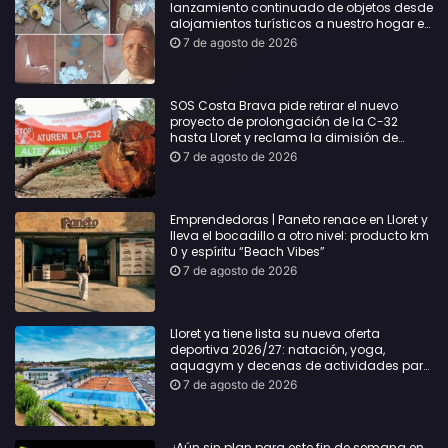
lanzamiento continuado de objetos desde
alojamientos turísticos a nuestro hogar en
Lloret: Podría haber causado una
7 de agosto de 2026
desgracia”
SOS Costa Brava pide retirar el nuevo
proyecto de prolongación de la C-32
hasta Lloret y reclama la dimisión de
Sílvia Paneque
7 de agosto de 2026
Emprendedoras | Paneto renace en Lloret y
lleva el bocadillo a otro nivel: producto km
0 y espíritu “Beach Vibes”
7 de agosto de 2026
Lloret ya tiene lista su nueva oferta
deportiva 2026/27: natación, yoga,
aquagym y decenas de actividades para
todas las edades
7 de agosto de 2026
¿Aún sin plan para este fin de semana en