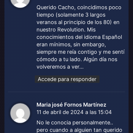
c
Querido Cacho, coincidimos poco
e
tiempo (solamente 3 largos
:
veranos al principio de los 80) en
nuestro Revolution. Mis
conocimientos del idioma Español
eran mínimos, sin embargo,
siempre me reía contigo y me sentí
cómodo a tu lado. Algún día nos
volveremos a ver…
Accede para responder
Maria josé Fornos Martínez
d
11 de abril de 2024 a las 15:04
i
c
No le conocia personalmente..
e
pero cuando a alguien tan querido