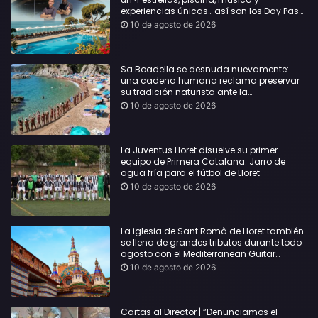
experiencias únicas… así son los Day Pass
by Roger de Flor
10 de agosto de 2026
Sa Boadella se desnuda nuevamente:
una cadena humana reclama preservar
su tradición naturista ante la
masificación de la playa
10 de agosto de 2026
La Juventus Lloret disuelve su primer
equipo de Primera Catalana: Jarro de
agua fría para el fútbol de Lloret
10 de agosto de 2026
La iglesia de Sant Romà de Lloret también
se llena de grandes tributos durante todo
agosto con el Mediterranean Guitar
Festival
10 de agosto de 2026
Cartas al Director | “Denunciamos el