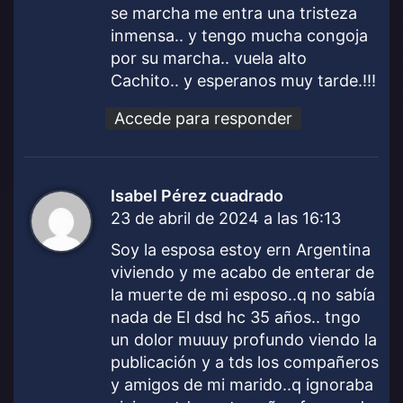
:
se marcha me entra una tristeza
inmensa.. y tengo mucha congoja
por su marcha.. vuela alto
Cachito.. y esperanos muy tarde.!!!
Accede para responder
Isabel Pérez cuadrado
d
23 de abril de 2024 a las 16:13
i
c
Soy la esposa estoy ern Argentina
e
viviendo y me acabo de enterar de
:
la muerte de mi esposo..q no sabía
nada de El dsd hc 35 años.. tngo
un dolor muuuy profundo viendo la
publicación y a tds los compañeros
y amigos de mi marido..q ignoraba