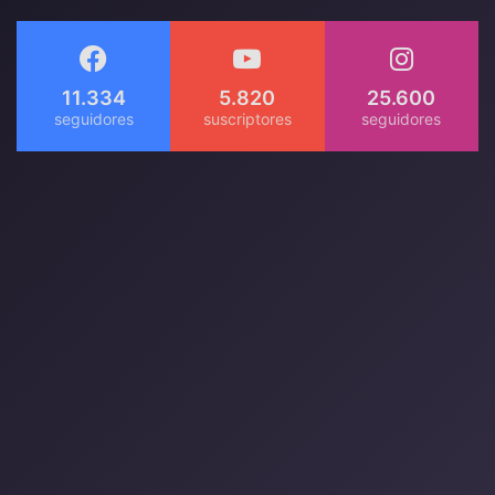
11.334
5.820
25.600