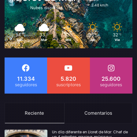
2.48 km/h
Nubes dispersas
34
33
32
33
32
℃
℃
℃
℃
℃
Lun
Mar
Mié
Jue
Vie
11.334
5.820
25.600
Reciente
Comentarios
Un día diferente en Lloret de Mar: Chef de
un 4 estrellas, piscina, música y