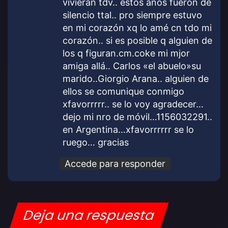
vivieran tdv.. estos años fueron de
silencio ttal.. pro siempre estuvo
en mi corazón xq lo amé cn tdo mi
corazón.. si es posible q alguien de
los q figuran.cm.coke mi mjor
amiga allá.. Carlos «el abuelo»su
marido..Giorgio Arana.. alguien de
ellos se comunique conmigo
xfavorrrrr.. se lo voy agradecer…
dejo mi nro de móvil…1156032291..
en Argentina…xfavorrrrrr se lo
ruego… gracias
Accede para responder
Deja una respuesta