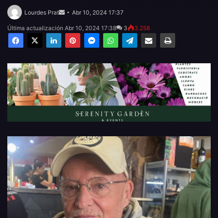
Send
an
Lourdes Prat
Abr 10, 2024 17:37
email
Última actualización Abr 10, 2024 17:38
3
3.258
Facebook
X
LinkedIn
Pinterest
Messenger
WhatsApp
Telegram
Compartir por email
Imprimir