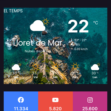
EL TEMPS
22
℃
Lloret de Mar
33º - 22º
78%
0.99 km/h
Nubes dispersas
33
33
31
31
30
℃
℃
℃
℃
℃
Jue
Vie
Sáb
Dom
Lun
11.334
5.820
25.600