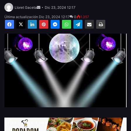
Send
an
Lloret Gaceta
Dic 23, 2024 12:17
email
Última actualización Dic 23, 2024 12:17
0
1.357
Facebook
X
LinkedIn
Pinterest
Messenger
WhatsApp
Telegram
Compartir por email
Imprimir