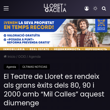
Menú
Iniciar sesi
Switch
B
Inicio
/
OCIO
/
Agenda
Agenda
ÚLTIMAS NOTICIAS
El Teatre de Lloret es rendeix
als grans èxits dels 80, 90 i
2000 amb “Mil Calles” aquest
diumenge