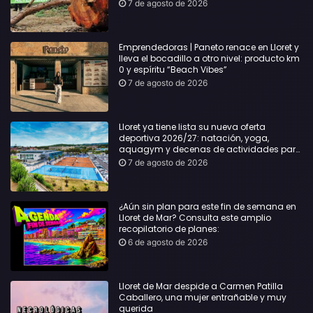
Sílvia Paneque
7 de agosto de 2026
Emprendedoras | Paneto renace en Lloret y
lleva el bocadillo a otro nivel: producto km
0 y espíritu “Beach Vibes”
7 de agosto de 2026
Lloret ya tiene lista su nueva oferta
deportiva 2026/27: natación, yoga,
aquagym y decenas de actividades para
todas las edades
7 de agosto de 2026
¿Aún sin plan para este fin de semana en
Lloret de Mar? Consulta este amplio
recopilatorio de planes:
6 de agosto de 2026
Lloret de Mar despide a Carmen Patilla
Caballero, una mujer entrañable y muy
querida