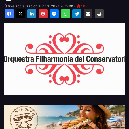
Última actualización Jun 13, 2024 20:53
0
408
Facebook
X
LinkedIn
Pinterest
Messenger
WhatsApp
Telegram
Compartir por email
Imprimir