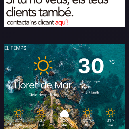
EL TEMPS
30
℃
Lloret de Mar
35º - 28º
71%
3.7 km/h
Cielo despejado
35
33
30
30
31
℃
℃
℃
℃
℃
Dom
Lun
Mar
Mié
Jue