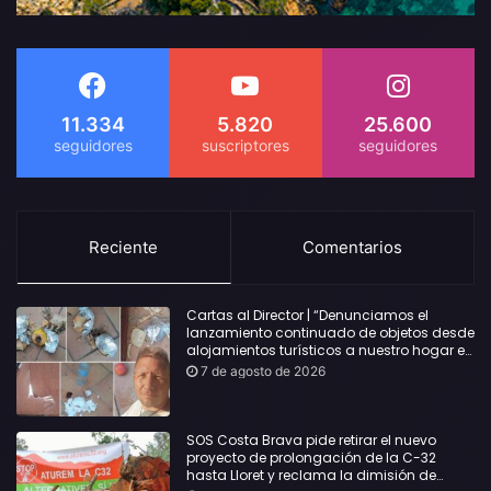
11.334
5.820
25.600
Reciente
Comentarios
Cartas al Director | “Denunciamos el
lanzamiento continuado de objetos desde
alojamientos turísticos a nuestro hogar en
Lloret: Podría haber causado una
7 de agosto de 2026
desgracia”
SOS Costa Brava pide retirar el nuevo
proyecto de prolongación de la C-32
hasta Lloret y reclama la dimisión de