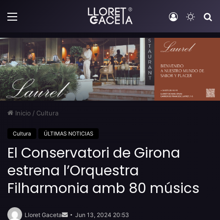
Menú
Iniciar sesi
Switch
B
Inicio
/
Cultura
Cultura
ÚLTIMAS NOTICIAS
El Conservatori de Girona
estrena l’Orquestra
Filharmonia amb 80 músics
Send
an
Lloret Gaceta
Jun 13, 2024 20:53
email