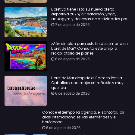
Lloret ya tiene lista su nueva oferta
deportiva 2026/27: natación, yoga,
aquagym y decenas de actividades para
todas las edades
7 de agosto de 2026
¿Aún sin plan para este fin de semana en
Lloret de Mar? Consulta este amplio
recopilatorio de planes:
6 de agosto de 2026
Lloret de Mar despide a Carmen Patilla
Caballero, una mujer entrañable y muy
querida
6 de agosto de 2026
Conoce el tiempo, la agenda, el santoral, los
días internacionales, las efemérides y el
horóscopo…
6 de agosto de 2026