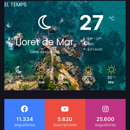
EL TEMPS
27
℃
Lloret de Mar
29º - 27º
80%
3.51 km/h
Cielo despejado
27
33
36
30
30
℃
℃
℃
℃
℃
Vie
Sáb
Dom
Lun
Mar
11.334
5.820
25.600