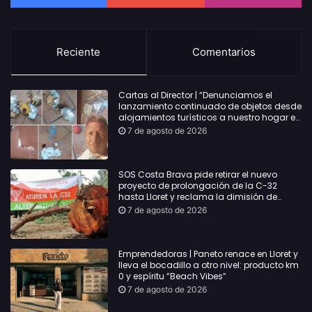
Reciente
Comentarios
Cartas al Director | “Denunciamos el
lanzamiento continuado de objetos desde
alojamientos turísticos a nuestro hogar en
Lloret: Podría haber causado una
7 de agosto de 2026
desgracia”
SOS Costa Brava pide retirar el nuevo
proyecto de prolongación de la C-32
hasta Lloret y reclama la dimisión de
Sílvia Paneque
7 de agosto de 2026
Emprendedoras | Paneto renace en Lloret y
lleva el bocadillo a otro nivel: producto km
0 y espíritu “Beach Vibes”
7 de agosto de 2026