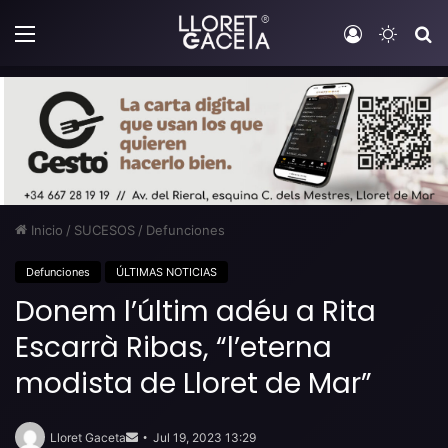
Menú
Iniciar sesi
Switch
B
Inicio
/
SUCESOS
/
Defunciones
Defunciones
ÚLTIMAS NOTICIAS
Donem l’últim adéu a Rita
Escarrà Ribas, “l’eterna
modista de Lloret de Mar”
Send
an
Lloret Gaceta
Jul 19, 2023 13:29
email