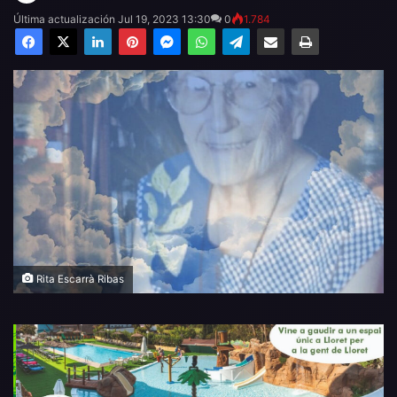
Última actualización Jul 19, 2023 13:30
0
1.784
Facebook
X
LinkedIn
Pinterest
Messenger
WhatsApp
Telegram
Compartir por email
Imprimir
Rita Escarrà Ribas