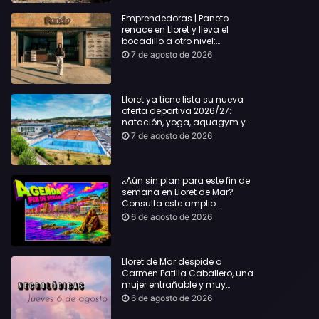
Emprendedoras | Paneto
renace en Lloret y lleva el
bocadillo a otro nivel:
producto km 0 y espíritu
7 de agosto de 2026
“Beach Vibes”
Lloret ya tiene lista su nueva
oferta deportiva 2026/27:
natación, yoga, aquagym y
decenas de actividades para
7 de agosto de 2026
todas las edades
¿Aún sin plan para este fin de
semana en Lloret de Mar?
Consulta este amplio
recopilatorio de planes:
6 de agosto de 2026
Lloret de Mar despide a
Carmen Patilla Caballero, una
mujer entrañable y muy
querida
6 de agosto de 2026