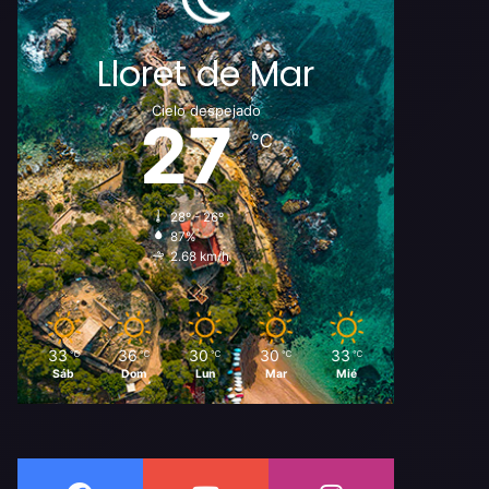
Lloret de Mar
Cielo despejado
27
℃
28º - 26º
87%
2.68 km/h
33
36
30
30
33
℃
℃
℃
℃
℃
Sáb
Dom
Lun
Mar
Mié