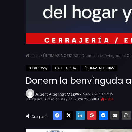
Inicio
/
ÚLTIMAS NOTICIAS
/
Donem la benvinguda al Cur
"Güail" Rony
GACETA PLAY
ÚLTIMAS NOTICIAS
Donem la benvinguda al 
Send
an
Albert Pibernat Mas
Sep 6, 2023 17:32
email
Última actualización May 14, 2026 23:39
0
7.964
Facebook
X
LinkedIn
Pinterest
Messenger
Compartir por email
Compartir