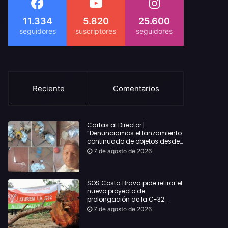
11.334
5.820
25.600
Reciente
Comentarios
Cartas al Director |
“Denunciamos el lanzamiento
continuado de objetos desde
alojamientos turísticos a
7 de agosto de 2026
nuestro hogar en Lloret: Podría
haber causado una
desgracia”
SOS Costa Brava pide retirar el
nuevo proyecto de
prolongación de la C-32
hasta Lloret y reclama la
7 de agosto de 2026
dimisión de Sílvia Paneque