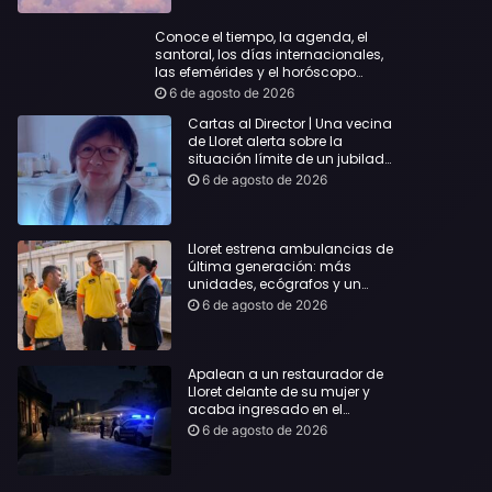
Conoce el tiempo, la agenda, el
santoral, los días internacionales,
las efemérides y el horóscopo…
6 de agosto de 2026
Cartas al Director | Una vecina
de Lloret alerta sobre la
situación límite de un jubilado
de 65 años y pide una
6 de agosto de 2026
respuesta urgente
Lloret estrena ambulancias de
última generación: más
unidades, ecógrafos y un
servicio reforzado las 24 horas
6 de agosto de 2026
Apalean a un restaurador de
Lloret delante de su mujer y
acaba ingresado en el
Hospital Vall d’Hebron
6 de agosto de 2026