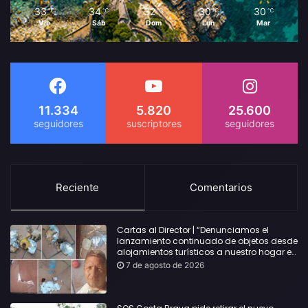
33
34
32
30
30
℃
℃
℃
℃
℃
Vie
Sáb
Dom
Lun
Mar
11.334
5.820
25.600
Reciente
Comentarios
Cartas al Director | “Denunciamos el
lanzamiento continuado de objetos desde
alojamientos turísticos a nuestro hogar en
Lloret: Podría haber causado una
7 de agosto de 2026
desgracia”