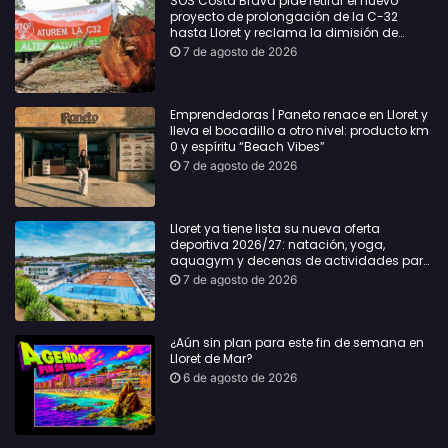
SOS Costa Brava pide retirar el nuevo
proyecto de prolongación de la C-32
hasta Lloret y reclama la dimisión de
Sílvia Paneque
7 de agosto de 2026
Emprendedoras | Paneto renace en Lloret y
lleva el bocadillo a otro nivel: producto km
0 y espíritu “Beach Vibes”
7 de agosto de 2026
Lloret ya tiene lista su nueva oferta
deportiva 2026/27: natación, yoga,
aquagym y decenas de actividades para
todas las edades
7 de agosto de 2026
¿Aún sin plan para este fin de semana en
Lloret de Mar?
6 de agosto de 2026