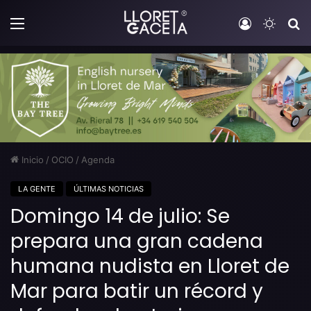
Menú
Iniciar sesi
Switch
B
Inicio
/
OCIO
/
Agenda
LA GENTE
ÚLTIMAS NOTICIAS
Domingo 14 de julio: Se
prepara una gran cadena
humana nudista en Lloret de
Mar para batir un récord y