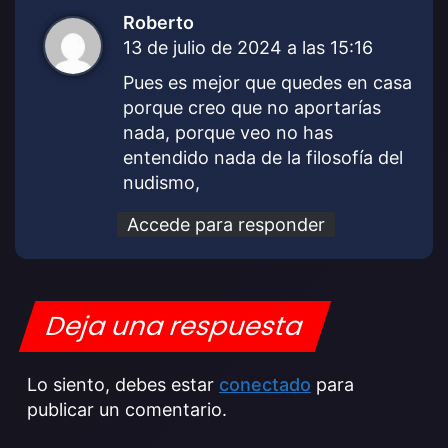
Roberto
d
13 de julio de 2024 a las 15:16
i
c
Pues es mejor que quedes en casa
e
porque creo que no aportarías
:
nada, porque veo no has
entendido nada de la filosofía del
nudismo,
Accede para responder
Deja una respuesta
Lo siento, debes estar
conectado
para
publicar un comentario.