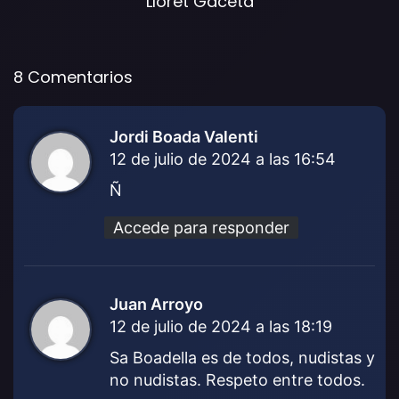
Lloret Gaceta
8 Comentarios
Jordi Boada Valenti
d
12 de julio de 2024 a las 16:54
i
c
Ñ
e
:
Accede para responder
Juan Arroyo
d
12 de julio de 2024 a las 18:19
i
c
Sa Boadella es de todos, nudistas y
e
no nudistas. Respeto entre todos.
: