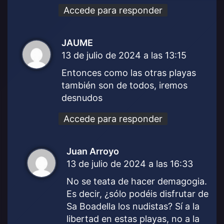
Accede para responder
JAUME
d
13 de julio de 2024 a las 13:15
i
c
Entonces como las otras playas
e
también son de todos, iremos
:
desnudos
Accede para responder
Juan Arroyo
d
13 de julio de 2024 a las 16:33
i
c
No se teata de hacer demagogia.
e
Es decir, ¿sólo podéis disfrutar de
:
Sa Boadella los nudistas? Sí a la
libertad en estas playas, no a la