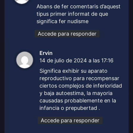
c
Abans de fer comentaris d’aquest
e
tipus primer informat de que
:
significa fer nudisme
Accede para responder
Ervin
d
14 de julio de 2024 a las 17:16
i
c
Significa exhibir su aparato
e
reproductivo para recompensar
:
ciertos complejos de inferioridad
y baja autoestima, la mayoria
causadas probablemente en la
infancia o prepubertad .
Accede para responder