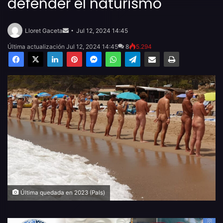
defender el naturismo
Send
an
Lloret Gaceta
Jul 12, 2024 14:45
email
Última actualización Jul 12, 2024 14:45
8
5.294
Facebook
X
LinkedIn
Pinterest
Messenger
WhatsApp
Telegram
Compartir por email
Imprimir
Última quedada en 2023 (Pals)