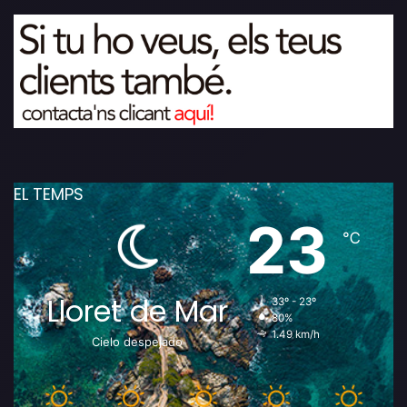
EL TEMPS
23
℃
Lloret de Mar
33º - 23º
80%
1.49 km/h
Cielo despejado