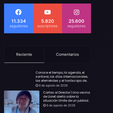
11.334
5.820
25.600
Reciente
Comentarios
Conoce el tiempo, la agenda, el
santoral, los días internacionales,
las efemérides y el horóscopo de
hoy Jueves, 6 de agosto de 2026
6 de agosto de 2026
Cartas al Director | Una vecina
de Lloret alerta sobre la
situación límite de un jubilado
de 65 años y pide una
6 de agosto de 2026
respuesta urgente