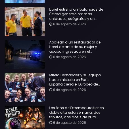
Lloret estrena ambulancias de
última generación: más
unidades, ecógrafos y un
servicio reforzado las 24 horas
6 de agosto de 2026
Apalean a un restaurador de
Lloret delante de su mujer y
acaba ingresado en el
Hospital Vall d’Hebron
6 de agosto de 2026
Mireia Hernández y su equipo
hacen historia en París:
España cierra el Europeo de
natación artística con ocho
6 de agosto de 2026
medallas
Los fans de Extremoduro tienen
doble cita esta semana: dos
tributos, dos dosis de puro
rock de la mano del Clon
6 de agosto de 2026
Festival y La Jarana