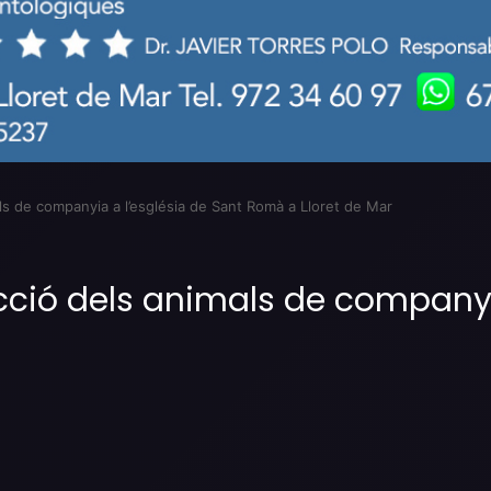
s de companyia a l’església de Sant Romà a Lloret de Mar
ció dels animals de companyia
Imprimir