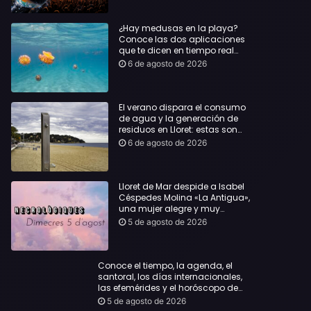
¿Hay medusas en la playa?
Conoce las dos aplicaciones
que te dicen en tiempo real
dónde bañarte con
6 de agosto de 2026
tranquilidad
El verano dispara el consumo
de agua y la generación de
residuos en Lloret: estas son
las cifras que deja el turismo
6 de agosto de 2026
Lloret de Mar despide a Isabel
Céspedes Molina «La Antigua»,
una mujer alegre y muy
querida en la población
5 de agosto de 2026
Conoce el tiempo, la agenda, el
santoral, los días internacionales,
las efemérides y el horóscopo de
hoy, Miércoles, 5 de agosto de 2026:
5 de agosto de 2026