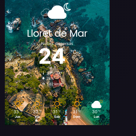
Lloret de Mar
Nubes dispersas
24
℃
33º - 24º
74%
1.62 km/h
33
33
31
31
30
℃
℃
℃
℃
℃
Jue
Vie
Sáb
Dom
Lun