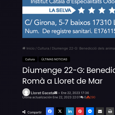
Inicio
/
Cultura
/
Diumenge 22-G: Benedicció dels animal
Cultura
ÚLTIMAS NOTICIAS
Diumenge 22-G: Benedic
Romà a Lloret de Mar
Send
an
Lloret Gaceta
Ene 22, 2023 17:36
email
Última actualización Ene 22, 2023 22:01
0
290
Facebook
X
LinkedIn
Pinterest
Messenger
Compartir por email
Compartir