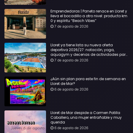
Emprendedoras | Paneto renace en Lloret y
lleva el bocadillo a otro nivel: producto km
0 y espíritu “Beach Vibes”
7 de agosto de 2026
Lloret ya tiene lista su nueva oferta
deportiva 2026/27: natación, yoga,
aquagym y decenas de actividades para
todas las edades
7 de agosto de 2026
¿Aún sin plan para este fin de semana en
Lloret de Mar?
6 de agosto de 2026
Lloret de Mar despide a Carmen Patilla
Caballero, una mujer entrañable y muy
querida
6 de agosto de 2026