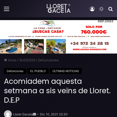
Menú
Iniciar sesi
Switch
B
Inicio
/
SUCESOS
/
Defunciones
Defunciones
EL PUEBLO
ÚLTIMAS NOTICIAS
Acomiadem aquesta
setmana a sis veïns de Lloret.
D.E.P
Send
an
Lloret Gaceta
Dic 10, 2021 22:30
email