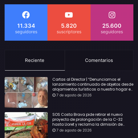
11.334
5.820
25.600
Reciente
Comentarios
Cartas al Director | “Denunciamos el
lanzamiento continuado de objetos desde
alojamientos turísticos a nuestro hogar en
Lloret: Podría haber causado una
7 de agosto de 2026
desgracia”
SOS Costa Brava pide retirar el nuevo
proyecto de prolongación de la C-32
hasta Lloret y reclama la dimisión de
Sílvia Paneque
7 de agosto de 2026