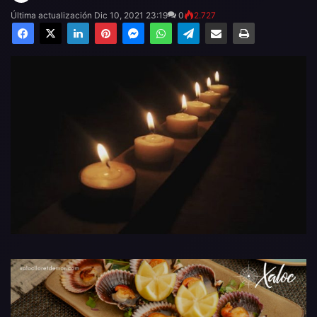
Última actualización Dic 10, 2021 23:19
0
2.727
Facebook
X
LinkedIn
Pinterest
Messenger
WhatsApp
Telegram
Compartir por email
Imprimir