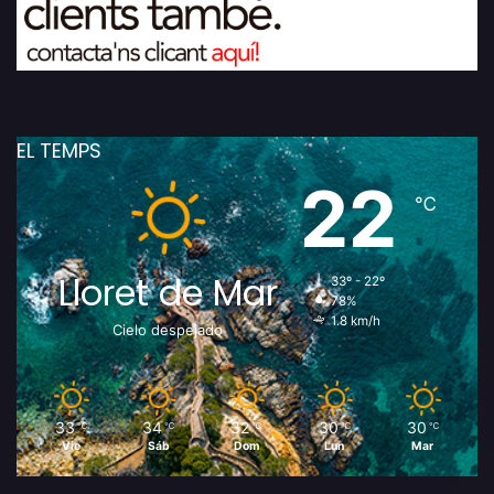
EL TEMPS
22
℃
Lloret de Mar
33º - 22º
78%
1.8 km/h
Cielo despejado
33
34
32
30
30
℃
℃
℃
℃
℃
Vie
Sáb
Dom
Lun
Mar