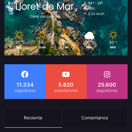
Lloret de Mar
34º - 28º
50%
2.24 km/h
Cielo despejado
31
34
30
30
30
℃
℃
℃
℃
℃
Sáb
Dom
Lun
Mar
Mié
11.334
5.820
25.600
Reciente
Comentarios