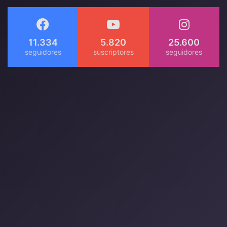
11.334
5.820
25.600