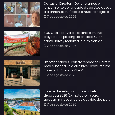
Cartas al Director | “Denunciamos el
lanzamiento continuado de objetos desde
alojamientos turísticos a nuestro hogar en
Lloret: Podría haber causado una
7 de agosto de 2026
desgracia”
SOS Costa Brava pide retirar el nuevo
proyecto de prolongación de la C-32
hasta Lloret y reclama la dimisión de
Sílvia Paneque
7 de agosto de 2026
Emprendedoras | Paneto renace en Lloret y
lleva el bocadillo a otro nivel: producto km
0 y espíritu “Beach Vibes”
7 de agosto de 2026
Lloret ya tiene lista su nueva oferta
deportiva 2026/27: natación, yoga,
aquagym y decenas de actividades para
todas las edades
7 de agosto de 2026