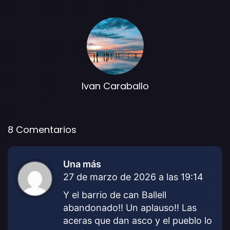
Ivan Caraballo
8 Comentarios
Una más
d
27 de marzo de 2026 a las 19:14
i
c
Y el barrio de can Ballell
e
abandonado!! Un aplauso!! Las
:
aceras que dan asco y el pueblo lo