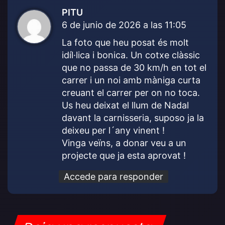
PITU
d
6 de junio de 2026 a las 11:05
i
c
La foto que heu posat és molt
e
idíl·lica i bonica. Un cotxe clàssic
:
que no passa de 30 km/h en tot el
carrer i un noi amb màniga curta
creuant el carrer per on no toca.
Us heu deixat el llum de Nadal
davant la carnisseria, suposo ja la
deixeu per l´any vinent !
Vinga veïns, a donar veu a un
projecte que ja esta aprovat !
Accede para responder