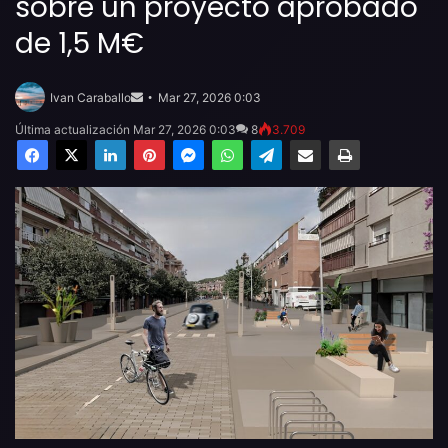
sobre un proyecto aprobado
de 1,5 M€
Send
an
Ivan Caraballo
Mar 27, 2026 0:03
email
Última actualización Mar 27, 2026 0:03
8
3.709
Facebook
X
LinkedIn
Pinterest
Messenger
WhatsApp
Telegram
Compartir por email
Imprimir