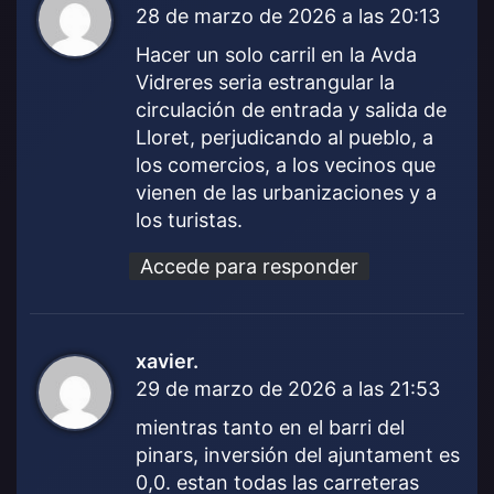
28 de marzo de 2026 a las 20:13
i
c
Hacer un solo carril en la Avda
e
Vidreres seria estrangular la
:
circulación de entrada y salida de
Lloret, perjudicando al pueblo, a
los comercios, a los vecinos que
vienen de las urbanizaciones y a
los turistas.
Accede para responder
xavier.
d
29 de marzo de 2026 a las 21:53
i
c
mientras tanto en el barri del
e
pinars, inversión del ajuntament es
:
0,0. estan todas las carreteras