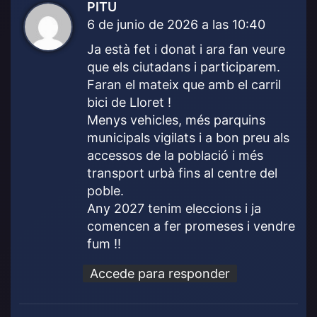
PITU
d
6 de junio de 2026 a las 10:40
i
c
Ja està fet i donat i ara fan veure
e
que els ciutadans i participarem.
:
Faran el mateix que amb el carril
bici de Lloret !
Menys vehicles, més parquins
municipals vigilats i a bon preu als
accessos de la població i més
transport urbà fins al centre del
poble.
Any 2027 tenim eleccions i ja
comencen a fer promeses i vendre
fum !!
Accede para responder