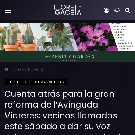
Menú
Iniciar sesi
Switch
B
Inicio
/
EL PUEBLO
EL PUEBLO
ÚLTIMAS NOTICIAS
Cuenta atrás para la gran
reforma de l’Avinguda
Vidreres: vecinos llamados
este sábado a dar su voz