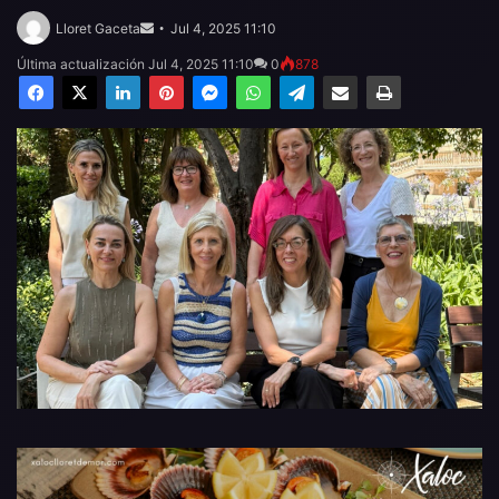
Send
an
Lloret Gaceta
Jul 4, 2025 11:10
email
Última actualización Jul 4, 2025 11:10
0
878
Facebook
X
LinkedIn
Pinterest
Messenger
WhatsApp
Telegram
Compartir por email
Imprimir