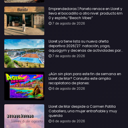
Emprendedoras | Paneto renace en Lloret y
lleva el bocadillo a otro nivel: producto km
0 y espíritu “Beach Vibes”
7 de agosto de 2026
Lloret ya tiene lista su nueva oferta
deportiva 2026/27: natación, yoga,
aquagym y decenas de actividades para
todas las edades
7 de agosto de 2026
¿Aún sin plan para este fin de semana en
Lloret de Mar? Consulta este amplio
recopilatorio de planes:
6 de agosto de 2026
Lloret de Mar despide a Carmen Patilla
Caballero, una mujer entrañable y muy
querida
6 de agosto de 2026