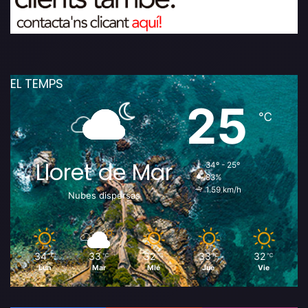
EL TEMPS
25
℃
Lloret de Mar
34º - 25º
83%
1.59 km/h
Nubes dispersas
34
33
32
33
32
℃
℃
℃
℃
℃
Lun
Mar
Mié
Jue
Vie