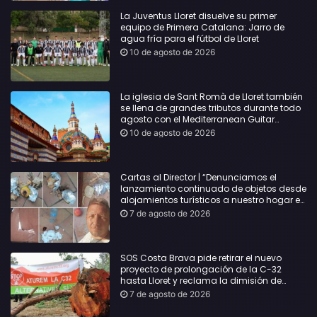
La Juventus Lloret disuelve su primer
equipo de Primera Catalana: Jarro de
agua fría para el fútbol de Lloret
10 de agosto de 2026
La iglesia de Sant Romà de Lloret también
se llena de grandes tributos durante todo
agosto con el Mediterranean Guitar
Festival
10 de agosto de 2026
Cartas al Director | “Denunciamos el
lanzamiento continuado de objetos desde
alojamientos turísticos a nuestro hogar en
Lloret: Podría haber causado una
7 de agosto de 2026
desgracia”
SOS Costa Brava pide retirar el nuevo
proyecto de prolongación de la C-32
hasta Lloret y reclama la dimisión de
Sílvia Paneque
7 de agosto de 2026