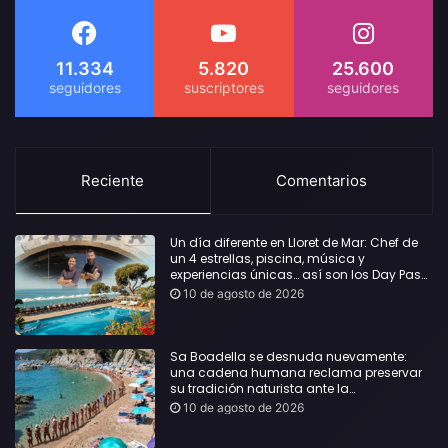
11.334
5.820
25.600
Reciente
Comentarios
Un día diferente en Lloret de Mar: Chef de
un 4 estrellas, piscina, música y
experiencias únicas… así son los Day Pass
by Roger de Flor
10 de agosto de 2026
Sa Boadella se desnuda nuevamente:
una cadena humana reclama preservar
su tradición naturista ante la
masificación de la playa
10 de agosto de 2026