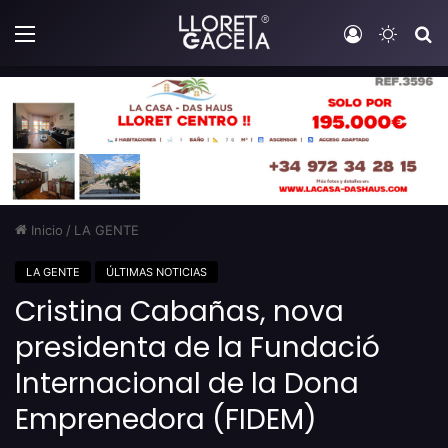
Menú
Iniciar sesi
Switch
B
Inicio
/
LA GENTE
LA GENTE
ÚLTIMAS NOTICIAS
Cristina Cabañas, nova
presidenta de la Fundació
Internacional de la Dona
Emprenedora (FIDEM)