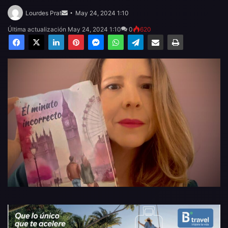
Send
an
Lourdes Prat
May 24, 2024 1:10
email
Última actualización May 24, 2024 1:10
0
620
Facebook
X
LinkedIn
Pinterest
Messenger
WhatsApp
Telegram
Compartir por email
Imprimir