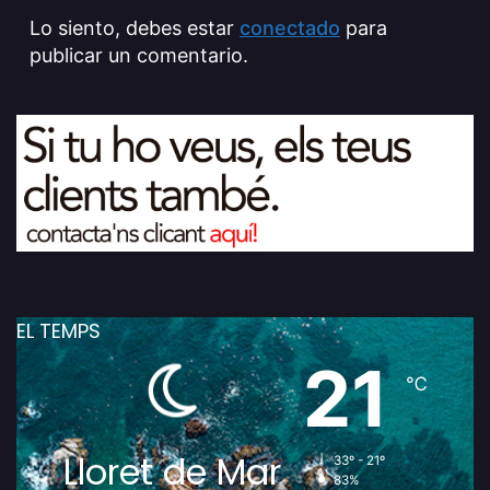
Lo siento, debes estar
conectado
para
publicar un comentario.
EL TEMPS
21
℃
Lloret de Mar
33º - 21º
83%