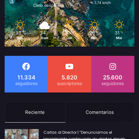
1.74 km/h
Cielo despejado
33
34
30
29
31
℃
℃
℃
℃
℃
Sáb
Dom
Lun
Mar
Mié
11.334
5.820
25.600
Reciente
Comentarios
Cartas al Director | “Denunciamos el
lanzamiento continuado de objetos desde