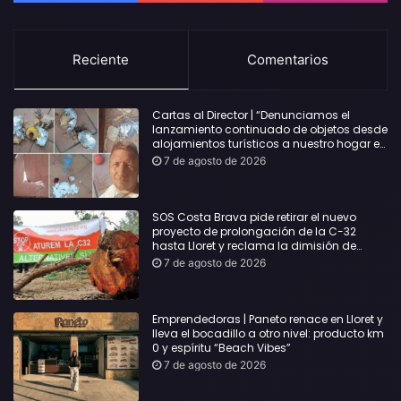
Reciente
Comentarios
Cartas al Director | “Denunciamos el
lanzamiento continuado de objetos desde
alojamientos turísticos a nuestro hogar en
Lloret: Podría haber causado una
7 de agosto de 2026
desgracia”
SOS Costa Brava pide retirar el nuevo
proyecto de prolongación de la C-32
hasta Lloret y reclama la dimisión de
Sílvia Paneque
7 de agosto de 2026
Emprendedoras | Paneto renace en Lloret y
lleva el bocadillo a otro nivel: producto km
0 y espíritu “Beach Vibes”
7 de agosto de 2026