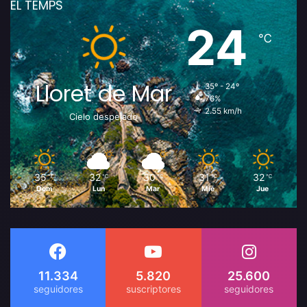
EL TEMPS
24
℃
Lloret de Mar
35º - 24º
76%
2.55 km/h
Cielo despejado
35
32
30
31
32
℃
℃
℃
℃
℃
Dom
Lun
Mar
Mié
Jue
11.334
5.820
25.600