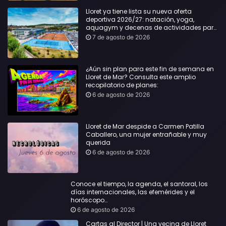
Lloret ya tiene lista su nueva oferta
deportiva 2026/27: natación, yoga,
aquagym y decenas de actividades para
todas las edades
7 de agosto de 2026
¿Aún sin plan para este fin de semana en
Lloret de Mar? Consulta este amplio
recopilatorio de planes:
6 de agosto de 2026
Lloret de Mar despide a Carmen Patilla
Caballero, una mujer entrañable y muy
querida
6 de agosto de 2026
Conoce el tiempo, la agenda, el santoral, los
días internacionales, las efemérides y el
horóscopo…
6 de agosto de 2026
Cartas al Director | Una vecina de Lloret