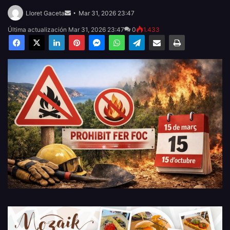
Send
an
Lloret Gaceta
Mar 31, 2026 23:47
email
Última actualización Mar 31, 2026 23:47
0
1.433
Facebook
X
LinkedIn
Pinterest
Messenger
WhatsApp
Telegram
Compartir por email
Imprimir