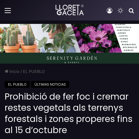
Menú
Iniciar sesi
Switch
B
Inicio
/
EL PUEBLO
EL PUEBLO
ÚLTIMAS NOTICIAS
Prohibició de fer foc i cremar
restes vegetals als terrenys
forestals i zones properes fins
al 15 d’octubre