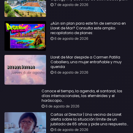
todas las edades
7 de agosto de 2026
¿Aún sin plan para este fin de semana en
Lloret de Mar? Consulta este amplio
recopilatorio de planes:
6 de agosto de 2026
Lloret de Mar despide a Carmen Patilla
Caballero, una mujer entrañable y muy
querida
6 de agosto de 2026
Conoce el tiempo, la agenda, el santoral, los
días internacionales, las efemérides y el
horóscopo…
6 de agosto de 2026
Cartas al Director | Una vecina de Lloret
alerta sobre la situación límite de un
jubilado de 65 años y pide una respuesta
urgente
6 de agosto de 2026