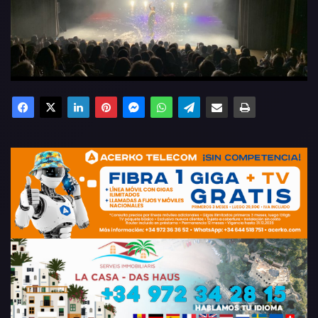
Facebook
X
LinkedIn
Pinterest
Messenger
WhatsApp
Telegram
Compartir por email
Imprimir