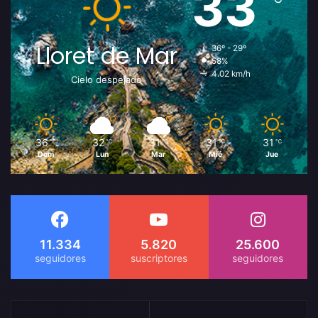
33
Lloret de Mar
36º - 29º
58%
4.02 km/h
Cielo despejado
36
32
31
31
31
℃
℃
℃
℃
℃
Dom
Lun
Mar
Mié
Jue
11.334
5.820
25.600