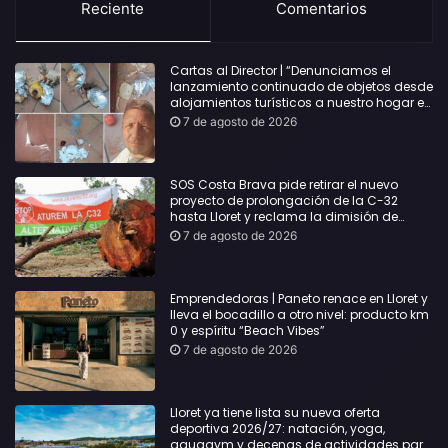
Reciente
Comentarios
Cartas al Director | “Denunciamos el
lanzamiento continuado de objetos desde
alojamientos turísticos a nuestro hogar en
Lloret: Podría haber causado una
7 de agosto de 2026
desgracia”
SOS Costa Brava pide retirar el nuevo
proyecto de prolongación de la C-32
hasta Lloret y reclama la dimisión de
Sílvia Paneque
7 de agosto de 2026
Emprendedoras | Paneto renace en Lloret y
lleva el bocadillo a otro nivel: producto km
0 y espíritu “Beach Vibes”
7 de agosto de 2026
Lloret ya tiene lista su nueva oferta
deportiva 2026/27: natación, yoga,
aquagym y decenas de actividades para