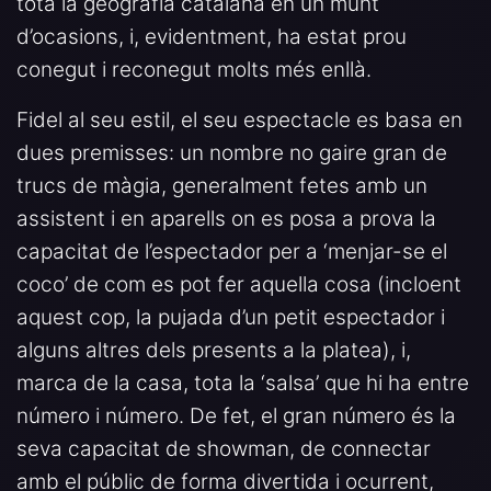
tota la geografia catalana en un munt
d’ocasions, i, evidentment, ha estat prou
conegut i reconegut molts més enllà.
Fidel al seu estil, el seu espectacle es basa en
dues premisses: un nombre no gaire gran de
trucs de màgia, generalment fetes amb un
assistent i en aparells on es posa a prova la
capacitat de l’espectador per a ‘menjar-se el
coco’ de com es pot fer aquella cosa (incloent
aquest cop, la pujada d’un petit espectador i
alguns altres dels presents a la platea), i,
marca de la casa, tota la ‘salsa’ que hi ha entre
número i número. De fet, el gran número és la
seva capacitat de showman, de connectar
amb el públic de forma divertida i ocurrent,