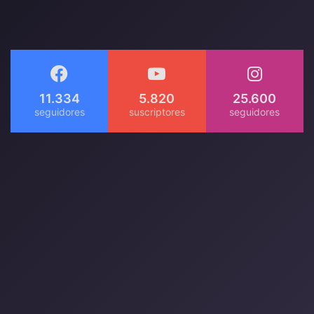
11.334
5.820
25.600