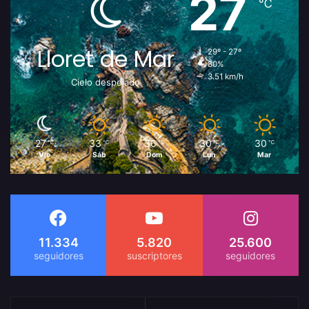
27
℃
Lloret de Mar
29º - 27º
80%
3.51 km/h
Cielo despejado
27
33
36
30
30
℃
℃
℃
℃
℃
Vie
Sáb
Dom
Lun
Mar
11.334
5.820
25.600