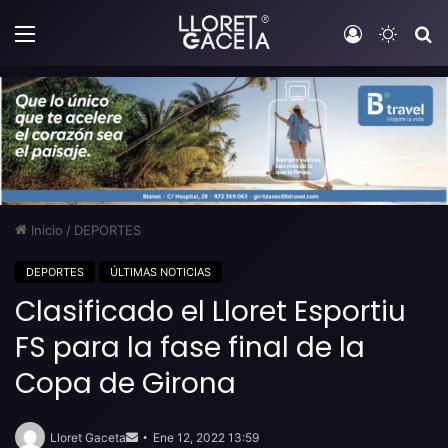
Menú
Iniciar sesi
Switch
B
Inicio
/
DEPORTES
DEPORTES
ÚLTIMAS NOTICIAS
Clasificado el Lloret Esportiu
FS para la fase final de la
Copa de Girona
Send
an
Lloret Gaceta
Ene 12, 2022 13:59
email