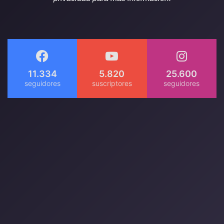
11.334
5.820
25.600