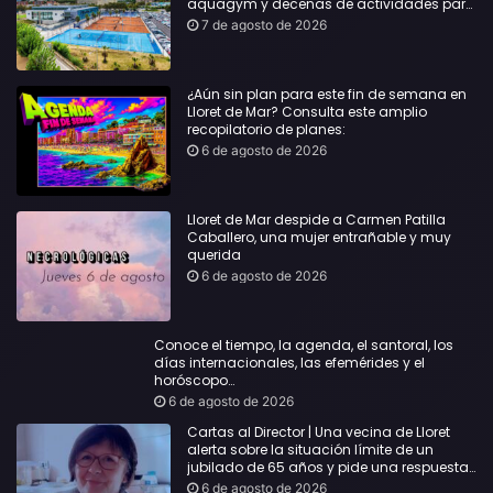
aquagym y decenas de actividades para
todas las edades
7 de agosto de 2026
¿Aún sin plan para este fin de semana en
Lloret de Mar? Consulta este amplio
recopilatorio de planes:
6 de agosto de 2026
Lloret de Mar despide a Carmen Patilla
Caballero, una mujer entrañable y muy
querida
6 de agosto de 2026
Conoce el tiempo, la agenda, el santoral, los
días internacionales, las efemérides y el
horóscopo…
6 de agosto de 2026
Cartas al Director | Una vecina de Lloret
alerta sobre la situación límite de un
jubilado de 65 años y pide una respuesta
urgente
6 de agosto de 2026