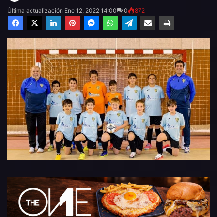
Última actualización Ene 12, 2022 14:00
0
872
Facebook
X
LinkedIn
Pinterest
Messenger
WhatsApp
Telegram
Compartir por email
Imprimir