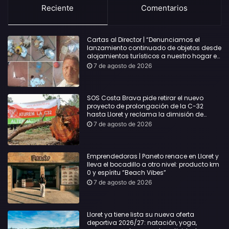
Reciente
Comentarios
Cartas al Director | “Denunciamos el
lanzamiento continuado de objetos desde
alojamientos turísticos a nuestro hogar en
Lloret: Podría haber causado una
7 de agosto de 2026
desgracia”
SOS Costa Brava pide retirar el nuevo
proyecto de prolongación de la C-32
hasta Lloret y reclama la dimisión de
Sílvia Paneque
7 de agosto de 2026
Emprendedoras | Paneto renace en Lloret y
lleva el bocadillo a otro nivel: producto km
0 y espíritu “Beach Vibes”
7 de agosto de 2026
Lloret ya tiene lista su nueva oferta
deportiva 2026/27: natación, yoga,