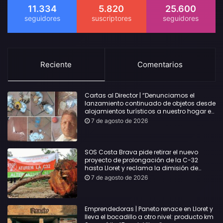
11.334
5.820
25.600
Reciente
Comentarios
Cartas al Director | “Denunciamos el
lanzamiento continuado de objetos desde
alojamientos turísticos a nuestro hogar en
Lloret: Podría haber causado una
7 de agosto de 2026
desgracia”
SOS Costa Brava pide retirar el nuevo
proyecto de prolongación de la C-32
hasta Lloret y reclama la dimisión de
Sílvia Paneque
7 de agosto de 2026
Emprendedoras | Paneto renace en Lloret y
lleva el bocadillo a otro nivel: producto km