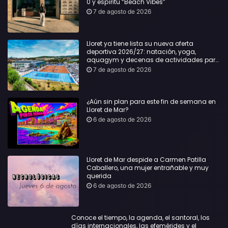
0 y espíritu “Beach Vibes”
7 de agosto de 2026
Lloret ya tiene lista su nueva oferta
deportiva 2026/27: natación, yoga,
aquagym y decenas de actividades para
todas las edades
7 de agosto de 2026
¿Aún sin plan para este fin de semana en
Lloret de Mar?
6 de agosto de 2026
Lloret de Mar despide a Carmen Patilla
Caballero, una mujer entrañable y muy
querida
6 de agosto de 2026
Conoce el tiempo, la agenda, el santoral, los
días internacionales, las efemérides y el