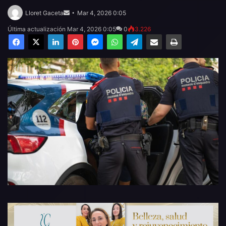
Send
an
Lloret Gaceta
Mar 4, 2026 0:05
email
Última actualización Mar 4, 2026 0:05
0
3.226
Facebook
X
LinkedIn
Pinterest
Messenger
WhatsApp
Telegram
Compartir por email
Imprimir