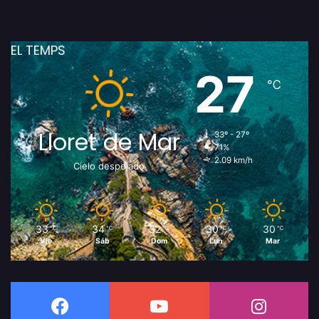
EL TEMPS
27
℃
Lloret de Mar
33º - 27º
71%
2.09 km/h
Cielo despejado
33
34
32
30
30
℃
℃
℃
℃
℃
Vie
Sáb
Dom
Lun
Mar