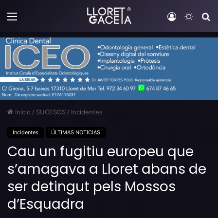
Menú
Iniciar sesi
Switch
B
Inicio
/
SUCESOS
/
Incidentes
Incidentes
ÚLTIMAS NOTICIAS
Cau un fugitiu europeu que
s’amagava a Lloret abans de
ser detingut pels Mossos
d’Esquadra