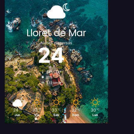
Lloret de Mar
Nubes dispersas
24
℃
24º - 24º
81%
3.13 km/h
24
33
33
32
30
℃
℃
℃
℃
℃
Jue
Vie
Sáb
Dom
Lun