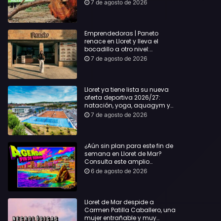
hasta Lloret y reclama la
7 de agosto de 2026
dimisión de Sílvia Paneque
Emprendedoras | Paneto
renace en Lloret y lleva el
bocadillo a otro nivel:
producto km 0 y espíritu
7 de agosto de 2026
“Beach Vibes”
Lloret ya tiene lista su nueva
oferta deportiva 2026/27:
natación, yoga, aquagym y
decenas de actividades para
7 de agosto de 2026
todas las edades
¿Aún sin plan para este fin de
semana en Lloret de Mar?
Consulta este amplio
recopilatorio de planes:
6 de agosto de 2026
Lloret de Mar despide a
Carmen Patilla Caballero, una
mujer entrañable y muy