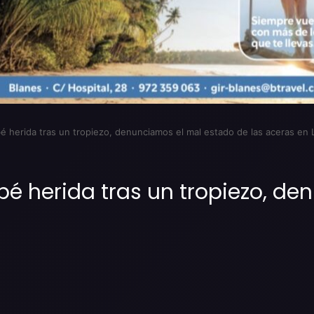
abé herida tras un tropiezo, denunciamos el mal estado de las aceras en L
abé herida tras un tropiezo, d
Imprimir