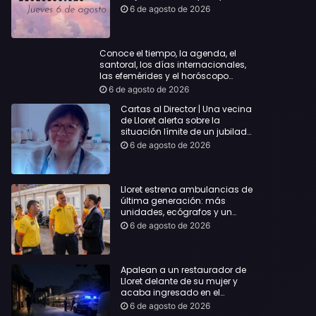
querida
6 de agosto de 2026
Conoce el tiempo, la agenda, el
santoral, los días internacionales,
las efemérides y el horóscopo…
6 de agosto de 2026
Cartas al Director | Una vecina
de Lloret alerta sobre la
situación límite de un jubilado
de 65 años y pide una
6 de agosto de 2026
respuesta urgente
Lloret estrena ambulancias de
última generación: más
unidades, ecógrafos y un
servicio reforzado las 24 horas
6 de agosto de 2026
Apalean a un restaurador de
Lloret delante de su mujer y
acaba ingresado en el
Hospital Vall d’Hebron
6 de agosto de 2026