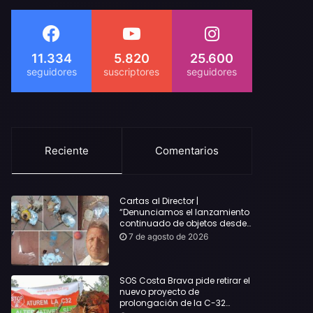
11.334
5.820
25.600
Reciente
Comentarios
Cartas al Director |
“Denunciamos el lanzamiento
continuado de objetos desde
alojamientos turísticos a
7 de agosto de 2026
nuestro hogar en Lloret: Podría
haber causado una
desgracia”
SOS Costa Brava pide retirar el
nuevo proyecto de
prolongación de la C-32