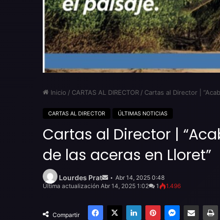
Inicio
/
CARTAS AL DIRECTOR
/
Cartas al Director | “Ac
CARTAS AL DIRECTOR
ÚLTIMAS NOTICIAS
Cartas al Director | “Ac
de las aceras en Lloret”
Send
an
Lourdes Prat
Abr 14, 2025 0:48
email
Última actualización Abr 14, 2025 1:02
1
1.496
Facebook
X
LinkedIn
Pinterest
Messenger
Compartir por email
Compartir