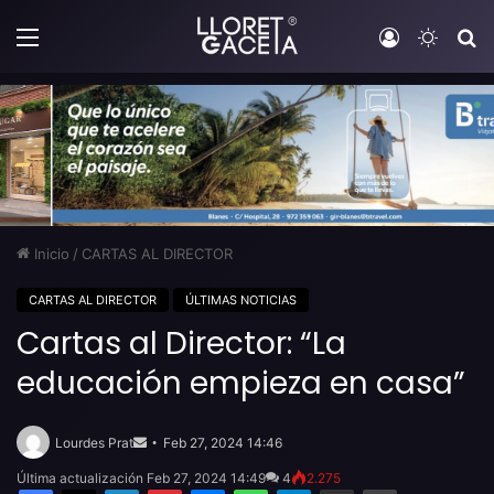
Menú
Iniciar sesi
Switch
B
Inicio
/
CARTAS AL DIRECTOR
CARTAS AL DIRECTOR
ÚLTIMAS NOTICIAS
Cartas al Director: “La
educación empieza en casa”
Send
an
Lourdes Prat
Feb 27, 2024 14:46
email
Última actualización Feb 27, 2024 14:49
4
2.275
Facebook
X
LinkedIn
Pinterest
Messenger
WhatsApp
Telegram
Compartir por email
Imprimir