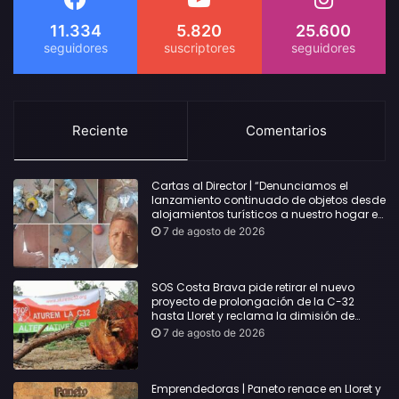
11.334
5.820
25.600
Reciente
Comentarios
Cartas al Director | “Denunciamos el
lanzamiento continuado de objetos desde
alojamientos turísticos a nuestro hogar en
Lloret: Podría haber causado una
7 de agosto de 2026
desgracia”
SOS Costa Brava pide retirar el nuevo
proyecto de prolongación de la C-32
hasta Lloret y reclama la dimisión de
Sílvia Paneque
7 de agosto de 2026
Emprendedoras | Paneto renace en Lloret y