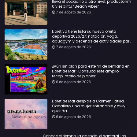
lleva el bocadillo a otro nivel: producto km
0 y espíritu “Beach Vibes”
7 de agosto de 2026
Lloret ya tiene lista su nueva oferta
deportiva 2026/27: natación, yoga,
aquagym y decenas de actividades para
todas las edades
7 de agosto de 2026
¿Aún sin plan para este fin de semana en
Lloret de Mar? Consulta este amplio
recopilatorio de planes:
6 de agosto de 2026
Lloret de Mar despide a Carmen Patilla
Caballero, una mujer entrañable y muy
querida
6 de agosto de 2026
Conoce el tiempo, la agenda, el santoral, los