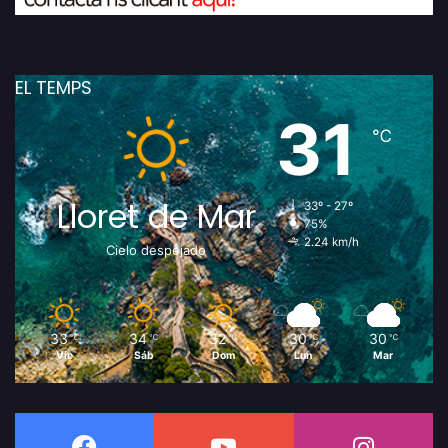
EL TEMPS
31
℃
Lloret de Mar
33º - 27º
75%
2.24 km/h
Cielo despejado
33
34
32
30
30
℃
℃
℃
℃
℃
Vie
Sáb
Dom
Lun
Mar