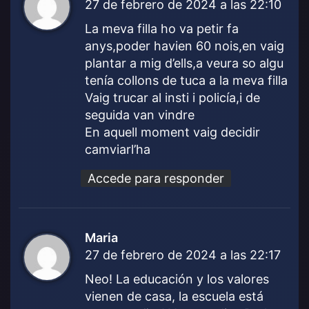
27 de febrero de 2024 a las 22:10
i
c
La meva filla ho va petir fa
e
anys,poder havien 60 nois,en vaig
:
plantar a mig d’ells,a veura so algu
tenía collons de tuca a la meva filla
Vaig trucar al insti i policía,i de
seguida van vindre
En aquell moment vaig decidir
camviarl’ha
Accede para responder
Maria
d
27 de febrero de 2024 a las 22:17
i
c
Neo! La educación y los valores
e
vienen de casa, la escuela está
: