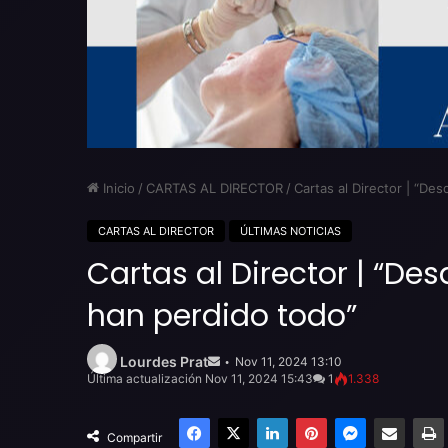
Inicio
/
CARTAS AL DIRECTOR
/
Cartas al Director | “Des
CARTAS AL DIRECTOR
ÚLTIMAS NOTICIAS
Cartas al Director | “Des
han perdido todo”
Send
an
Lourdes Prat
Nov 11, 2024 13:10
email
Última actualización Nov 11, 2024 15:43
1
1.338
Facebook
X
LinkedIn
Pinterest
Messenger
Compartir por email
Compartir