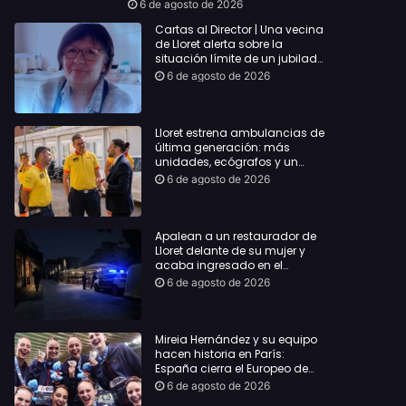
hoy Jueves, 6 de agosto de 2026
6 de agosto de 2026
Cartas al Director | Una vecina
de Lloret alerta sobre la
situación límite de un jubilado
de 65 años y pide una
6 de agosto de 2026
respuesta urgente
Lloret estrena ambulancias de
última generación: más
unidades, ecógrafos y un
servicio reforzado las 24 horas
6 de agosto de 2026
Apalean a un restaurador de
Lloret delante de su mujer y
acaba ingresado en el
Hospital Vall d’Hebron
6 de agosto de 2026
Mireia Hernández y su equipo
hacen historia en París:
España cierra el Europeo de
natación artística con ocho
6 de agosto de 2026
medallas