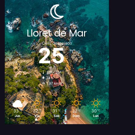
Lloret de Mar
Cielo despejado
25
℃
33º - 25º
74%
1.97 km/h
33
32
31
32
30
℃
℃
℃
℃
℃
Jue
Vie
Sáb
Dom
Lun