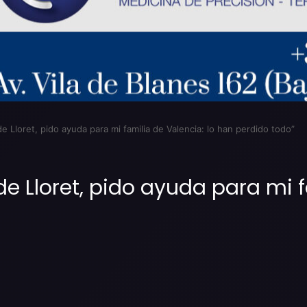
de Lloret, pido ayuda para mi familia de Valencia: lo han perdido todo”
de Lloret, pido ayuda para mi f
Imprimir