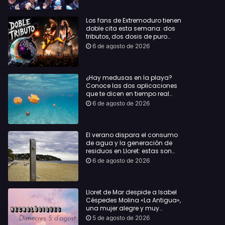
Los fans de Extremoduro tienen
doble cita esta semana: dos
tributos, dos dosis de puro
rock de la mano del Clon
6 de agosto de 2026
Festival y La Jarana
¿Hay medusas en la playa?
Conoce las dos aplicaciones
que te dicen en tiempo real
dónde bañarte con
6 de agosto de 2026
tranquilidad
El verano dispara el consumo
de agua y la generación de
residuos en Lloret: estas son
las cifras que deja el turismo
6 de agosto de 2026
Lloret de Mar despide a Isabel
Céspedes Molina «La Antigua»,
una mujer alegre y muy
querida en la población
5 de agosto de 2026