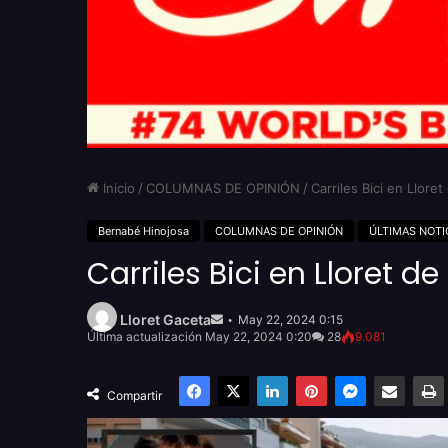
Inicio
/
COLUMNAS DE OPINIÓN
/
Carriles Bici en Llor
Bernabé Hinojosa
COLUMNAS DE OPINIÓN
ÚLTIMAS NOTI
Carriles Bici en Lloret 
Send
an
Lloret Gaceta
May 22, 2024 0:15
email
Última actualización May 22, 2024 0:20
28
9.081
Facebook
X
LinkedIn
Pinterest
Messenger
Compartir por email
Compartir