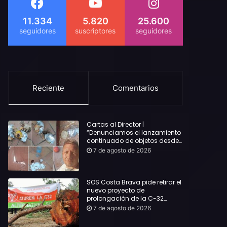
11.334
5.820
25.600
Reciente
Comentarios
Cartas al Director |
“Denunciamos el lanzamiento
continuado de objetos desde
alojamientos turísticos a
7 de agosto de 2026
nuestro hogar en Lloret: Podría
haber causado una
desgracia”
SOS Costa Brava pide retirar el
nuevo proyecto de
prolongación de la C-32
hasta Lloret y reclama la
7 de agosto de 2026
dimisión de Sílvia Paneque