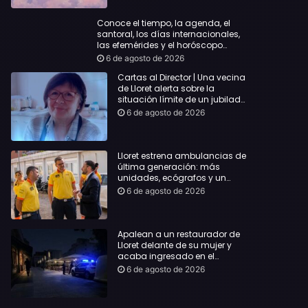
Conoce el tiempo, la agenda, el
santoral, los días internacionales,
las efemérides y el horóscopo…
6 de agosto de 2026
Cartas al Director | Una vecina
de Lloret alerta sobre la
situación límite de un jubilado
de 65 años y pide una
6 de agosto de 2026
respuesta urgente
Lloret estrena ambulancias de
última generación: más
unidades, ecógrafos y un
servicio reforzado las 24 horas
6 de agosto de 2026
Apalean a un restaurador de
Lloret delante de su mujer y
acaba ingresado en el
Hospital Vall d’Hebron
6 de agosto de 2026