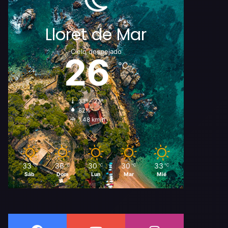
Lloret de Mar
Cielo despejado
26
℃
33º - 23º
82%
1.48 km/h
33
36
30
30
33
℃
℃
℃
℃
℃
Sáb
Dom
Lun
Mar
Mié