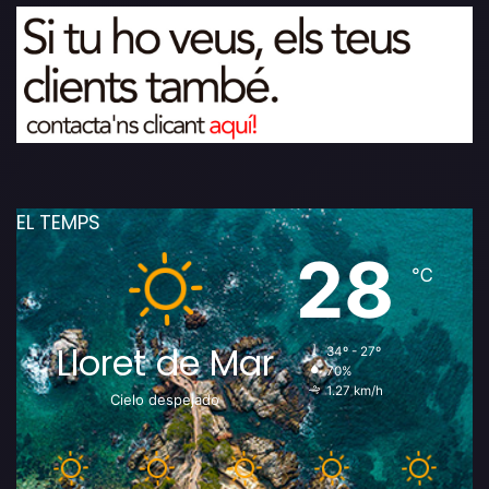
EL TEMPS
28
℃
Lloret de Mar
34º - 27º
70%
1.27 km/h
Cielo despejado