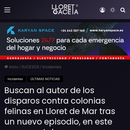
Menú
Iniciar sesi
Switch
B
Inicio
/
SUCESOS
/
Incidentes
Incidentes
ÚLTIMAS NOTICIAS
Buscan al autor de los
disparos contra colonias
felinas en Lloret de Mar tras
un nuevo episodio, en este