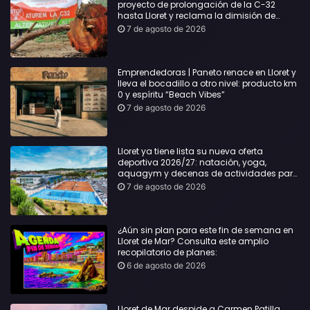
proyecto de prolongación de la C-32
hasta Lloret y reclama la dimisión de
Sílvia Paneque
7 de agosto de 2026
Emprendedoras | Paneto renace en Lloret y
lleva el bocadillo a otro nivel: producto km
0 y espíritu “Beach Vibes”
7 de agosto de 2026
Lloret ya tiene lista su nueva oferta
deportiva 2026/27: natación, yoga,
aquagym y decenas de actividades para
todas las edades
7 de agosto de 2026
¿Aún sin plan para este fin de semana en
Lloret de Mar? Consulta este amplio
recopilatorio de planes:
6 de agosto de 2026
Lloret de Mar despide a Carmen Patilla