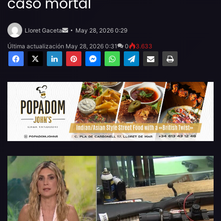
caso mortal
Send
an
Lloret Gaceta
May 28, 2026 0:29
email
Última actualización May 28, 2026 0:31
0
3.633
Facebook
X
LinkedIn
Pinterest
Messenger
WhatsApp
Telegram
Compartir por email
Imprimir