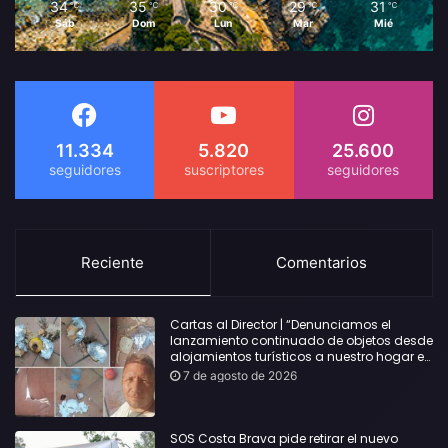
34
35
30
29
31
℃
℃
℃
℃
℃
Sáb
Dom
Lun
Mar
Mié
11.334
5.820
25.600
Reciente
Comentarios
Cartas al Director | “Denunciamos el
lanzamiento continuado de objetos desde
alojamientos turísticos a nuestro hogar en
Lloret: Podría haber causado una
7 de agosto de 2026
desgracia”
SOS Costa Brava pide retirar el nuevo