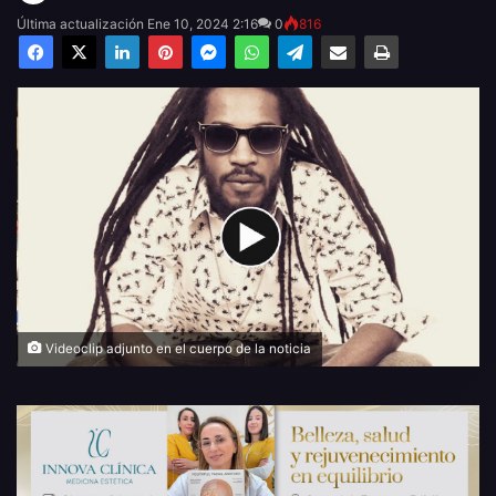
Última actualización Ene 10, 2024 2:16
0
816
Facebook
X
LinkedIn
Pinterest
Messenger
WhatsApp
Telegram
Compartir por email
Imprimir
Videoclip adjunto en el cuerpo de la noticia