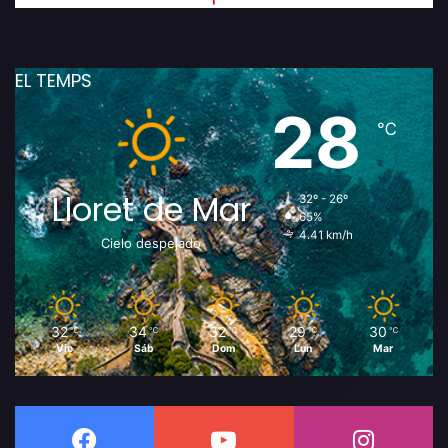
EL TEMPS
28
℃
Lloret de Mar
32º - 26º
65%
4.41 km/h
Cielo despejado
32
34
32
29
30
℃
℃
℃
℃
℃
Vie
Sáb
Dom
Lun
Mar