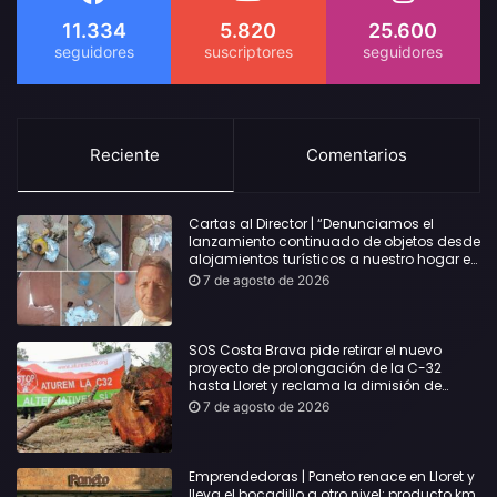
11.334
5.820
25.600
Reciente
Comentarios
Cartas al Director | “Denunciamos el
lanzamiento continuado de objetos desde
alojamientos turísticos a nuestro hogar en
Lloret: Podría haber causado una
7 de agosto de 2026
desgracia”
SOS Costa Brava pide retirar el nuevo
proyecto de prolongación de la C-32
hasta Lloret y reclama la dimisión de
Sílvia Paneque
7 de agosto de 2026
Emprendedoras | Paneto renace en Lloret y
lleva el bocadillo a otro nivel: producto km