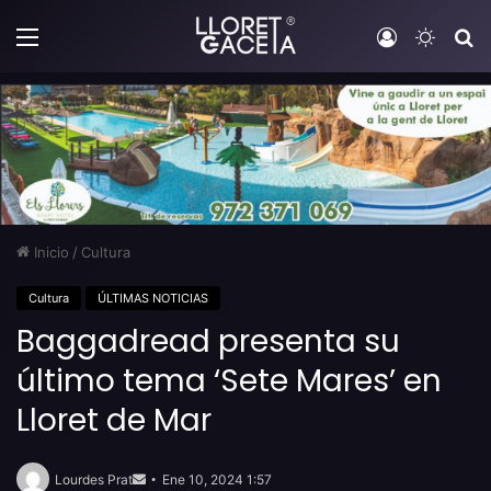
Menú
Iniciar sesi
Switch
B
Inicio
/
Cultura
Cultura
ÚLTIMAS NOTICIAS
Baggadread presenta su
último tema ‘Sete Mares’ en
Lloret de Mar
Send
an
Lourdes Prat
Ene 10, 2024 1:57
email