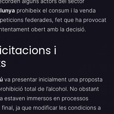
recorden alguns actors del sector
alunya
prohibeix el consum i la venda
mpeticions federades, fet que ha provocat
ntentament obert amb la decisió.
licitacions i
ts
ú
va presentar inicialment una proposta
ohibició total de l’alcohol. No obstant
ue ja estaven immersos en processos
 final, ja que modificar les condicions a