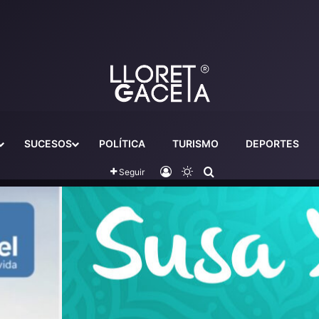
SUCESOS
POLÍTICA
TURISMO
DEPORTES
Iniciar sesión
Switch skin
Buscador
Seguir