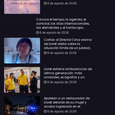
querida
6 de agosto de 2026
Conoce el tiempo, la agenda, el
santoral, los días internacionales,
las efemérides y el horóscopo…
6 de agosto de 2026
Cartas al Director | Una vecina
de Lloret alerta sobre la
situación límite de un jubilado
de 65 años y pide una
6 de agosto de 2026
respuesta urgente
Lloret estrena ambulancias de
última generación: más
unidades, ecógrafos y un
servicio reforzado las 24 horas
6 de agosto de 2026
Apalean a un restaurador de
Lloret delante de su mujer y
acaba ingresado en el
Hospital Vall d’Hebron
6 de agosto de 2026