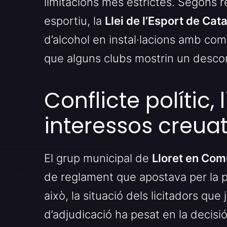
limitacions més estrictes. Segons 
esportiu, la
Llei de l’Esport de Cat
d’alcohol en instal·lacions amb co
que alguns clubs mostrin un desco
Conflicte polític, 
interessos creua
El grup municipal de
Lloret en Com
de reglament que apostava per la pr
això, la situació dels licitadors q
d’adjudicació ha pesat en la decisió