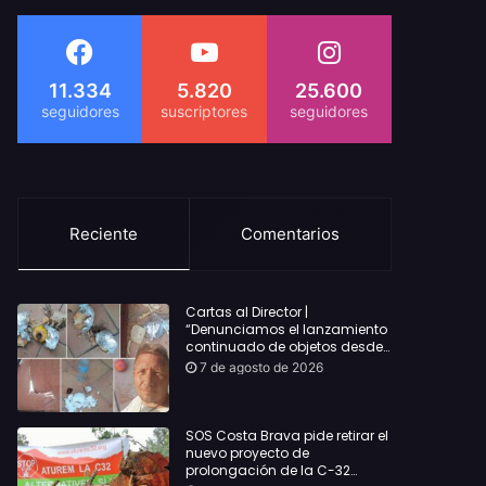
11.334
5.820
25.600
Reciente
Comentarios
Cartas al Director |
“Denunciamos el lanzamiento
continuado de objetos desde
alojamientos turísticos a
7 de agosto de 2026
nuestro hogar en Lloret: Podría
haber causado una
desgracia”
SOS Costa Brava pide retirar el
nuevo proyecto de
prolongación de la C-32