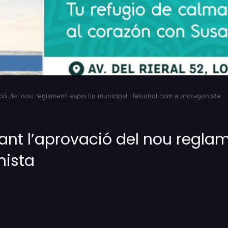
ció del nou reglament esportiu municipal i l’alcohol com a protagonista
ant l’aprovació del nou reglam
nista
Imprimir