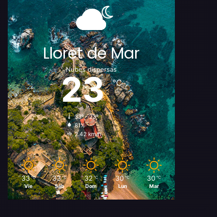
Lloret de Mar
Nubes dispersas
23
℃
33º - 23º
81%
2.42 km/h
33
33
32
30
30
℃
℃
℃
℃
℃
Vie
Sáb
Dom
Lun
Mar