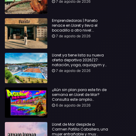
hasta Lloret y reclama la
7 de agosto de 2026
dimisión de Sílvia Paneque
Emprendedoras | Paneto
renace en Lloret y lleva el
bocadillo a otro nivel:
producto km 0 y espíritu
7 de agosto de 2026
“Beach Vibes”
Lloret ya tiene lista su nueva
oferta deportiva 2026/27:
natación, yoga, aquagym y
decenas de actividades para
7 de agosto de 2026
todas las edades
¿Aún sin plan para este fin de
semana en Lloret de Mar?
Consulta este amplio
recopilatorio de planes:
6 de agosto de 2026
Lloret de Mar despide a
Carmen Patilla Caballero, una
mujer entrañable y muy