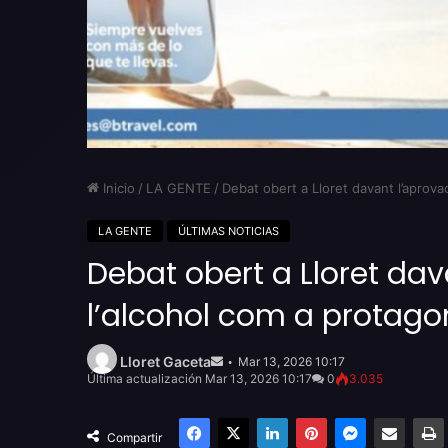
Inicio
/
LA GENTE
/
Debat obert a Lloret davant l’aprova
LA GENTE
ÚLTIMAS NOTICIAS
Debat obert a Lloret dav
l’alcohol com a protago
Send
an
Lloret Gaceta
Mar 13, 2026 10:17
email
Última actualización Mar 13, 2026 10:17
0
3.035
Facebook
X
LinkedIn
Pinterest
Messenger
Compartir por email
Compartir