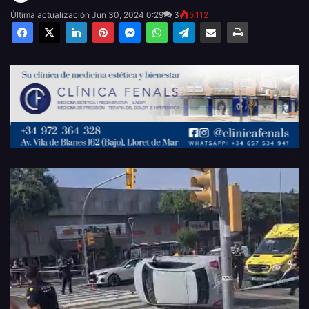
Última actualización Jun 30, 2024 0:29
3
5.112
Facebook
X
LinkedIn
Pinterest
Messenger
WhatsApp
Telegram
Compartir por email
Imprimir