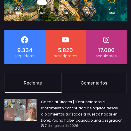
33
34
30
29
31
℃
℃
℃
℃
℃
Sáb
Dom
Lun
Mar
Mié
9.334
5.820
17.600
Reciente
Comentarios
Cartas al Director | “Denunciamos el
lanzamiento continuado de objetos desde
alojamientos turísticos a nuestro hogar en
Lloret: Podría haber causado una desgracia”
7 de agosto de 2026