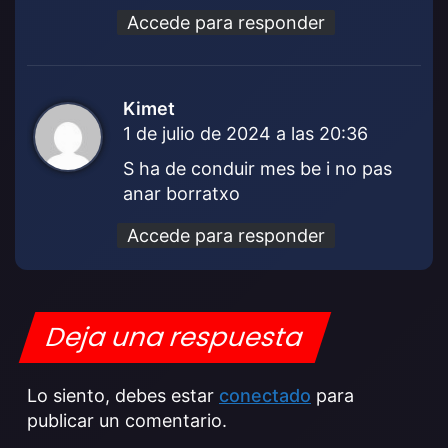
Accede para responder
Kimet
d
1 de julio de 2024 a las 20:36
i
c
S ha de conduir mes be i no pas
e
anar borratxo
:
Accede para responder
Deja una respuesta
Lo siento, debes estar
conectado
para
publicar un comentario.