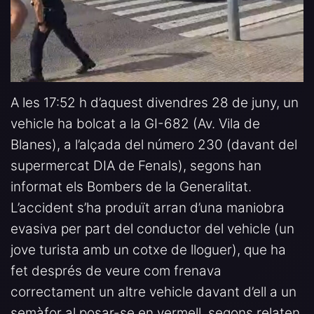
A les 17:52 h d’aquest divendres 28 de juny, un
vehicle ha bolcat a la GI-682 (Av. Vila de
Blanes), a l’alçada del número 230 (davant del
supermercat DIA de Fenals), segons han
informat els Bombers de la Generalitat.
L’accident s’ha produït arran d’una maniobra
evasiva per part del conductor del vehicle (un
jove turista amb un cotxe de lloguer), que ha
fet després de veure com frenava
correctament un altre vehicle davant d’ell a un
semàfor al posar-se en vermell, segons relaten