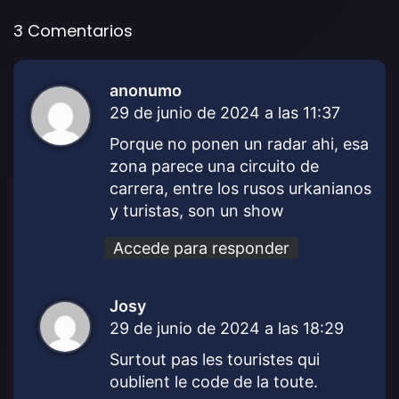
3 Comentarios
anonumo
d
29 de junio de 2024 a las 11:37
i
c
Porque no ponen un radar ahi, esa
e
zona parece una circuito de
:
carrera, entre los rusos urkanianos
y turistas, son un show
Accede para responder
Josy
d
29 de junio de 2024 a las 18:29
i
c
Surtout pas les touristes qui
e
oublient le code de la toute.
: