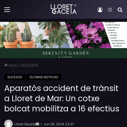
Menú
Iniciar sesi
Switch
B
Inicio
/
SUCESOS
SUCESOS
ÚLTIMAS NOTICIAS
Aparatós accident de trànsit
a Lloret de Mar: Un cotxe
bolcat mobilitza a 16 efectius
Send
an
Lloret Gaceta
Jun 28, 2024 23:21
email