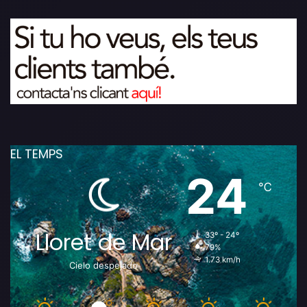
EL TEMPS
24
℃
Lloret de Mar
33º - 24º
79%
1.73 km/h
Cielo despejado