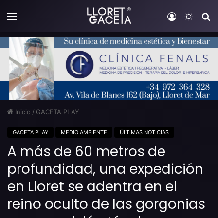
Menú
Iniciar sesi
Switch
B
Inicio
/
GACETA PLAY
GACETA PLAY
MEDIO AMBIENTE
ÚLTIMAS NOTICIAS
A más de 60 metros de
profundidad, una expedición
en Lloret se adentra en el
reino oculto de las gorgonias