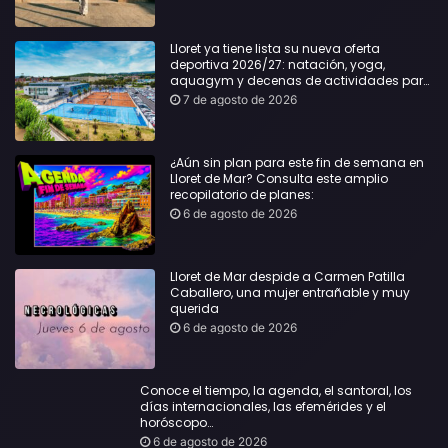
Lloret ya tiene lista su nueva oferta
deportiva 2026/27: natación, yoga,
aquagym y decenas de actividades para
todas las edades
7 de agosto de 2026
¿Aún sin plan para este fin de semana en
Lloret de Mar? Consulta este amplio
recopilatorio de planes:
6 de agosto de 2026
Lloret de Mar despide a Carmen Patilla
Caballero, una mujer entrañable y muy
querida
6 de agosto de 2026
Conoce el tiempo, la agenda, el santoral, los
días internacionales, las efemérides y el
horóscopo…
6 de agosto de 2026