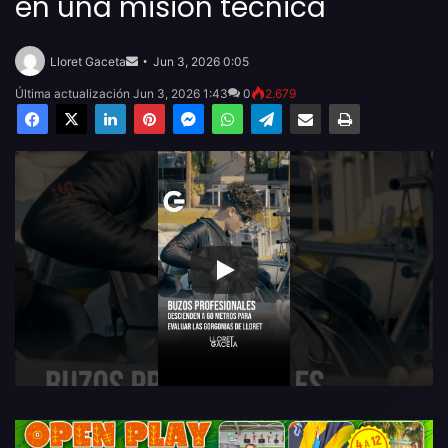
en una misión técnica
Send
an
Lloret Gaceta
Jun 3, 2026 0:05
email
Última actualización Jun 3, 2026 1:43
0
2.679
Facebook
X
LinkedIn
Pinterest
Messenger
WhatsApp
Telegram
Compartir por email
Imprimir