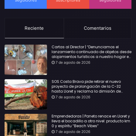
Reciente
Comentarios
Cartas al Director | “Denunciamos el
lanzamiento continuado de objetos desde
alojamientos turísticos a nuestro hogar en
Lloret: Podría haber causado una
7 de agosto de 2026
desgracia”
SOS Costa Brava pide retirar el nuevo
proyecto de prolongación de la C-32
hasta Lloret y reclama la dimisión de
Sílvia Paneque
7 de agosto de 2026
Emprendedoras | Paneto renace en Lloret y
lleva el bocadillo a otro nivel: producto km
0 y espíritu “Beach Vibes”
7 de agosto de 2026