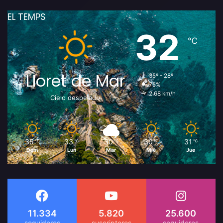
EL TEMPS
32
℃
Lloret de Mar
35º - 28º
75%
2.68 km/h
Cielo despejado
35
33
30
30
31
℃
℃
℃
℃
℃
Dom
Lun
Mar
Mié
Jue
11.334
5.820
25.600