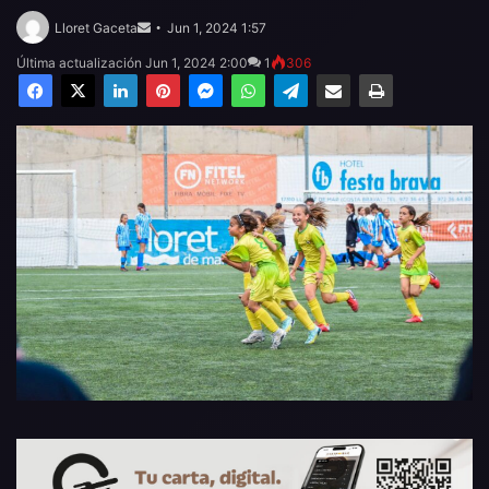
Send
an
Lloret Gaceta
Jun 1, 2024 1:57
email
Última actualización Jun 1, 2024 2:00
1
306
Facebook
X
LinkedIn
Pinterest
Messenger
WhatsApp
Telegram
Compartir por email
Imprimir