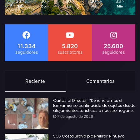
33
36
30
30
33
℃
℃
℃
℃
℃
Sáb
Dom
Lun
Mar
Mié
11.334
5.820
25.600
Reciente
Comentarios
Cartas al Director | “Denunciamos el
lanzamiento continuado de objetos desde
alojamientos turísticos a nuestro hogar en
Lloret: Podría haber causado una
7 de agosto de 2026
desgracia”
SOS Costa Brava pide retirar el nuevo