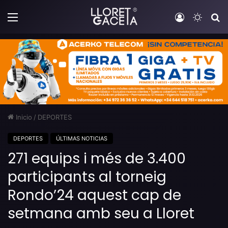
Menú
Iniciar sesi
Switch
B
Inicio
/
DEPORTES
DEPORTES
ÚLTIMAS NOTICIAS
271 equips i més de 3.400
participants al torneig
Rondo’24 aquest cap de
setmana amb seu a Lloret