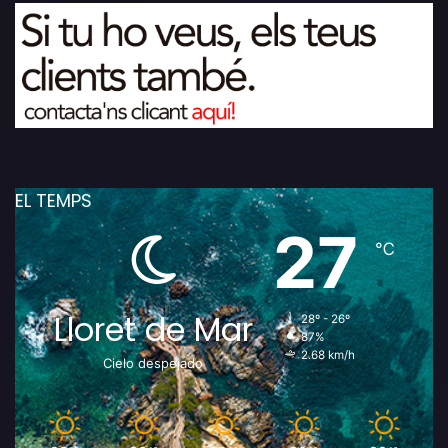
EL TEMPS
27
℃
Lloret de Mar
28º - 26º
87%
2.68 km/h
Cielo despejado