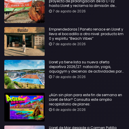
proyecto de prolongación de la C-32
hasta Lloret y reclama la dimisión de
Sílvia Paneque
7 de agosto de 2026
Emprendedoras | Paneto renace en Lloret y
lleva el bocadillo a otro nivel: producto km
0 y espíritu “Beach Vibes”
7 de agosto de 2026
Lloret ya tiene lista su nueva oferta
deportiva 2026/27: natación, yoga,
aquagym y decenas de actividades para
todas las edades
7 de agosto de 2026
¿Aún sin plan para este fin de semana en
Lloret de Mar? Consulta este amplio
recopilatorio de planes:
6 de agosto de 2026
Lloret de Mar despide a Carmen Patilla