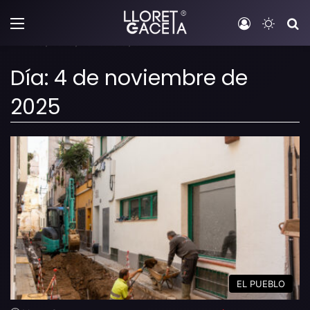
Menú
Iniciar sesi
Switch
B
Inicio
/
2025
/
noviembre
/
04
Día:
4 de noviembre de
2025
EL PUEBLO