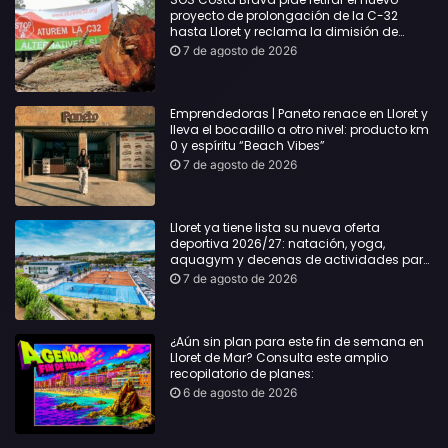
proyecto de prolongación de la C-32
hasta Lloret y reclama la dimisión de
Sílvia Paneque
7 de agosto de 2026
Emprendedoras | Paneto renace en Lloret y
lleva el bocadillo a otro nivel: producto km
0 y espíritu “Beach Vibes”
7 de agosto de 2026
Lloret ya tiene lista su nueva oferta
deportiva 2026/27: natación, yoga,
aquagym y decenas de actividades para
todas las edades
7 de agosto de 2026
¿Aún sin plan para este fin de semana en
Lloret de Mar? Consulta este amplio
recopilatorio de planes:
6 de agosto de 2026