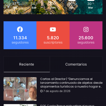
32
34
32
30
30
℃
℃
℃
℃
℃
Vie
Sáb
Dom
Lun
Mar
11.334
5.820
25.600
Reciente
Comentarios
Cartas al Director | “Denunciamos el
lanzamiento continuado de objetos desde
alojamientos turísticos a nuestro hogar en
Lloret: Podría haber causado una
7 de agosto de 2026
desgracia”
SOS Costa Brava pide retirar el nuevo