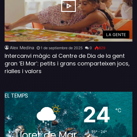
LA GENTE
Alex Medina
1 de septiembre de 2025
0
829
Intercanvi màgic al Centre de Dia de la gent
gran ‘El Mar’: petits i grans comparteixen jocs,
rialles i valors
EL TEMPS
24
℃
Lloret de Mar
25º - 24º