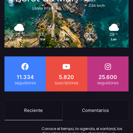
83%
7.94 km/h
Lluvia Intensa
25
33
31
32
29
℃
℃
℃
℃
℃
Jue
Vie
Sáb
Dom
Lun
11.334
5.820
25.600
Reciente
Comentarios
Conoce el tiempo, la agenda, el santoral, los