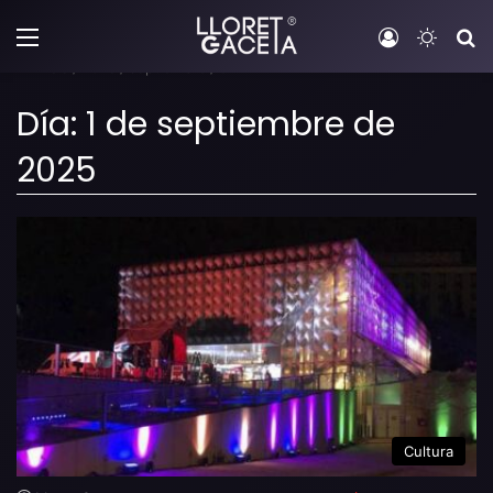
Menú
Iniciar sesi
Switch
B
Inicio
/
2025
/
septiembre
/
01
Día:
1 de septiembre de
2025
Cultura