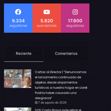
9.334
5.820
17.600
Reciente
Comentarios
Cartas al Director | “Denunciamos
el lanzamiento continuado de
objetos desde alojamientos
turísticos a nuestro hogar en Lloret:
Podría haber causado una
desgracia”
7 de agosto de 2026
SOS Costa Brava pide retirar el