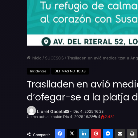
Inicio
/
SUCESOS
/
Traslladen en avió medicalitzat a Ang
Incidentes
ÚLTIMAS NOTICIAS
Traslladen en avió medic
d’ofegar-se a la platja d
Send
an
Lloret Gaceta
Dic 4, 2025 16:28
email
Última actualización Dic 4, 2025 16:28
4
2.431
Facebook
X
LinkedIn
Pinterest
Messenger
Compartir por email
Compartir