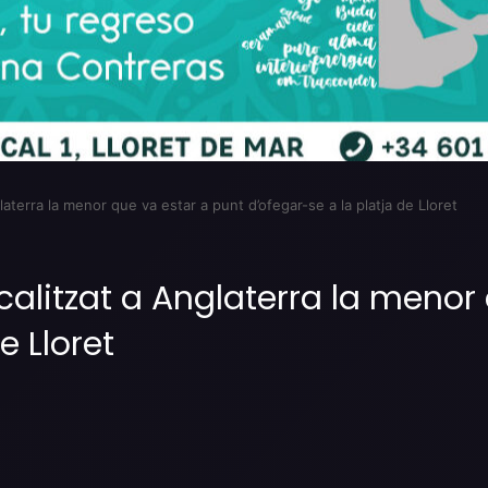
laterra la menor que va estar a punt d’ofegar-se a la platja de Lloret
alitzat a Anglaterra la menor
e Lloret
Imprimir