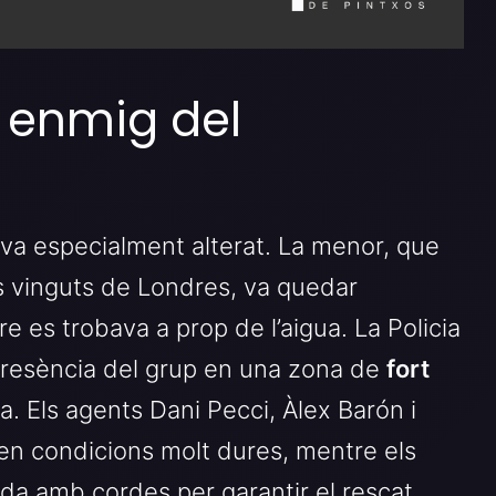
 enmig del
va especialment alterat. La menor, que
s vinguts de Londres, va quedar
 es trobava a prop de l’aigua. La Policia
 presència del grup en una zona de
fort
ta. Els agents Dani Pecci, Àlex Barón i
a en condicions molt dures, mentre els
da amb cordes per garantir el rescat.