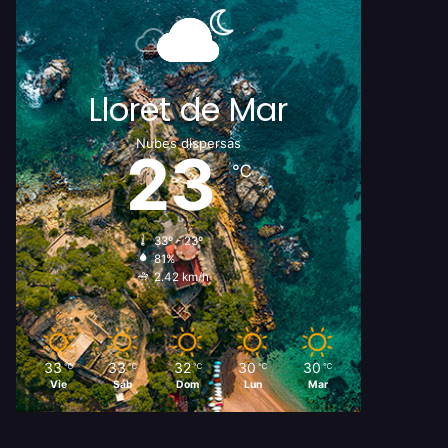
Lloret de Mar
Nubes dispersas
23
℃
33º - 23º
81%
2.42 km/h
33
33
32
30
30
℃
℃
℃
℃
℃
Vie
Sáb
Dom
Lun
Mar