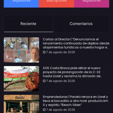
Reciente
Comentarios
Cartas al Director | “Denunciamos el
lanzamiento continuado de objetos desde
alojamientos turísticos a nuestro hogar en
Lloret: Podría haber causado una
7 de agosto de 2026
desgracia”
SOS Costa Brava pide retirar el nuevo
proyecto de prolongación de la C-32
hasta Lloret y reclama la dimisión de
Sílvia Paneque
7 de agosto de 2026
Emprendedoras | Paneto renace en Lloret y
lleva el bocadillo a otro nivel: producto km
0 y espíritu “Beach Vibes”
7 de agosto de 2026