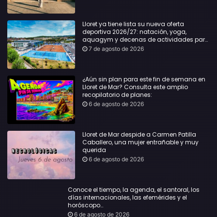
Lloret ya tiene lista su nueva oferta
deportiva 2026/27: natación, yoga,
aquagym y decenas de actividades para
todas las edades
7 de agosto de 2026
¿Aún sin plan para este fin de semana en
Lloret de Mar? Consulta este amplio
recopilatorio de planes:
6 de agosto de 2026
Lloret de Mar despide a Carmen Patilla
Caballero, una mujer entrañable y muy
querida
6 de agosto de 2026
Conoce el tiempo, la agenda, el santoral, los
días internacionales, las efemérides y el
horóscopo…
6 de agosto de 2026