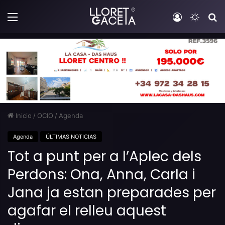
Menú
Iniciar sesi
Switch
B
Inicio
/
OCIO
/
Agenda
Agenda
ÚLTIMAS NOTICIAS
Tot a punt per a l’Aplec dels
Perdons: Ona, Anna, Carla i
Jana ja estan preparades per
agafar el relleu aquest