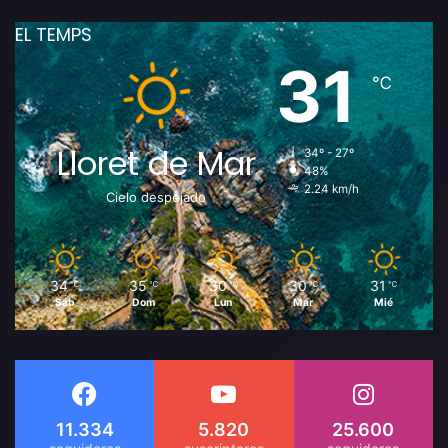
EL TEMPS
31
℃
Lloret de Mar
34º - 27º
48%
2.24 km/h
Cielo despejado
34
35
30
30
31
℃
℃
℃
℃
℃
Sáb
Dom
Lun
Mar
Mié
11.334
5.820
25.600