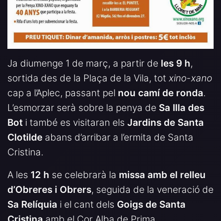
Ja diumenge 1 de març, a partir de
les 9 h
,
sortida des de la Plaça de la Vila, tot
xino-xano
cap a l’Aplec, passant pel
nou camí de ronda
.
L’esmorzar serà sobre la penya de
Sa Illa des
Bot
i també es visitaran els
Jardins de Santa
Clotilde
abans d’arribar a l’ermita de Santa
Cristina.
A les
12 h
se celebrarà la
missa amb el relleu
d’Obreres i Obrers
, seguida de la veneració de
Sa Relíquia
i el cant dels
Goigs de Santa
Cristina
amb el Cor Alba de Prima.