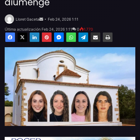
diumenge
Send
an
Lloret Gaceta
Feb 24, 2026 1:11
email
Última actualización Feb 24, 2026 1:11
0
1.770
Facebook
X
LinkedIn
Pinterest
Messenger
WhatsApp
Telegram
Compartir por email
Imprimir