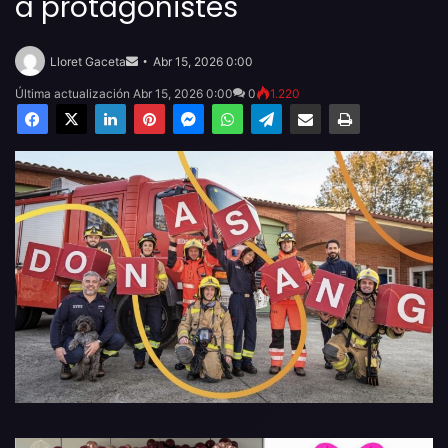
a protagonistes
Send
an
Lloret Gaceta
Abr 15, 2026 0:00
email
Última actualización Abr 15, 2026 0:00
0
1.220
Facebook
X
LinkedIn
Pinterest
Messenger
WhatsApp
Telegram
Compartir por email
Imprimir