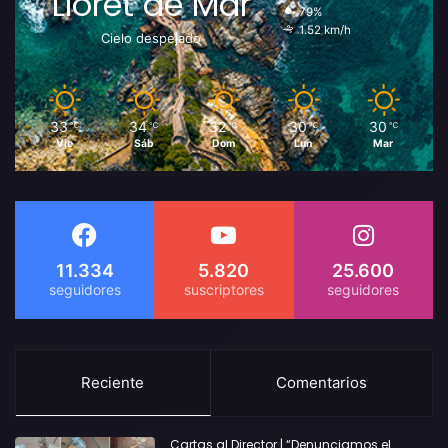
Lloret de Mar
79%
1.52 km/h
Cielo despejado
33
34
32
30
30
℃
℃
℃
℃
℃
Vie
Sáb
Dom
Lun
Mar
11.334
5.820
25.600
Reciente
Comentarios
Cartas al Director | “Denunciamos el