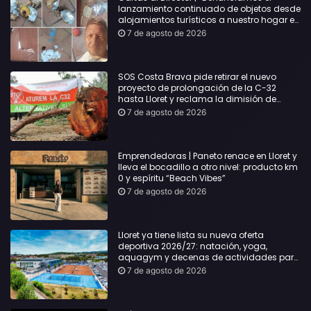
lanzamiento continuado de objetos desde
alojamientos turísticos a nuestro hogar en
Lloret: Podría haber causado una
7 de agosto de 2026
desgracia”
SOS Costa Brava pide retirar el nuevo
proyecto de prolongación de la C-32
hasta Lloret y reclama la dimisión de
Sílvia Paneque
7 de agosto de 2026
Emprendedoras | Paneto renace en Lloret y
lleva el bocadillo a otro nivel: producto km
0 y espíritu “Beach Vibes”
7 de agosto de 2026
Lloret ya tiene lista su nueva oferta
deportiva 2026/27: natación, yoga,
aquagym y decenas de actividades para
todas las edades
7 de agosto de 2026