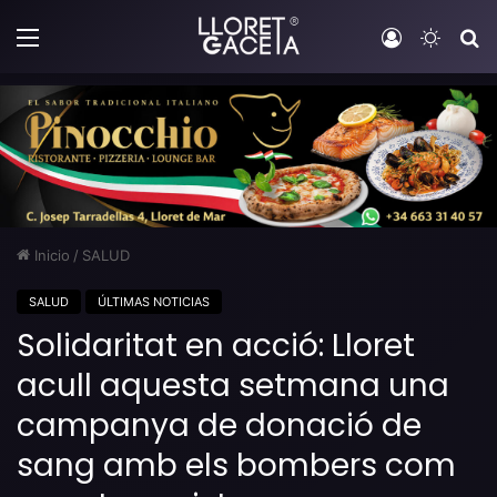
Menú
Iniciar sesi
Switch
B
Inicio
/
SALUD
SALUD
ÚLTIMAS NOTICIAS
Solidaritat en acció: Lloret
acull aquesta setmana una
campanya de donació de
sang amb els bombers com