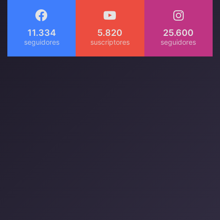
11.334
5.820
25.600