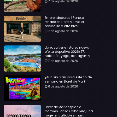
hasta Lloret y reclama la
7 de agosto de 2026
dimisión de Sílvia Paneque
Emprendedoras | Paneto
renace en Lloret y lleva el
bocadillo a otro nivel:
producto km 0 y espíritu
7 de agosto de 2026
“Beach Vibes”
Lloret ya tiene lista su nueva
oferta deportiva 2026/27:
natación, yoga, aquagym y
decenas de actividades para
7 de agosto de 2026
todas las edades
¿Aún sin plan para este fin de
semana en Lloret de Mar?
6 de agosto de 2026
Lloret de Mar despide a
Carmen Patilla Caballero, una
mujer entrañable y muy