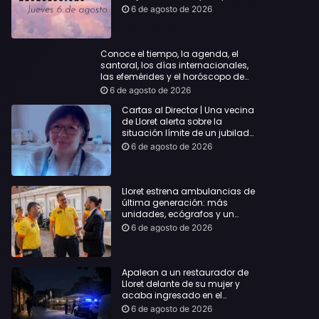
querida
6 de agosto de 2026
Conoce el tiempo, la agenda, el
santoral, los días internacionales,
las efemérides y el horóscopo de
hoy Jueves, 6 de agosto de 2026
6 de agosto de 2026
Cartas al Director | Una vecina
de Lloret alerta sobre la
situación límite de un jubilado
de 65 años y pide una
6 de agosto de 2026
respuesta urgente
Lloret estrena ambulancias de
última generación: más
unidades, ecógrafos y un
servicio reforzado las 24 horas
6 de agosto de 2026
Apalean a un restaurador de
Lloret delante de su mujer y
acaba ingresado en el
Hospital Vall d’Hebron
6 de agosto de 2026