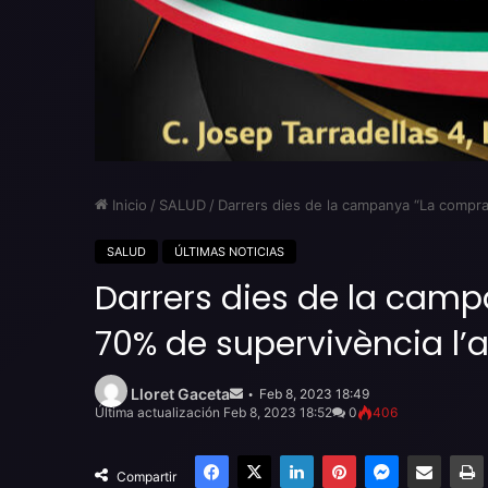
Inicio
/
SALUD
/
Darrers dies de la campanya “La compra 
SALUD
ÚLTIMAS NOTICIAS
Darrers dies de la camp
70% de supervivència l’
Send
an
Lloret Gaceta
Feb 8, 2023 18:49
email
Última actualización Feb 8, 2023 18:52
0
406
Facebook
X
LinkedIn
Pinterest
Messenger
Compartir por email
Compartir