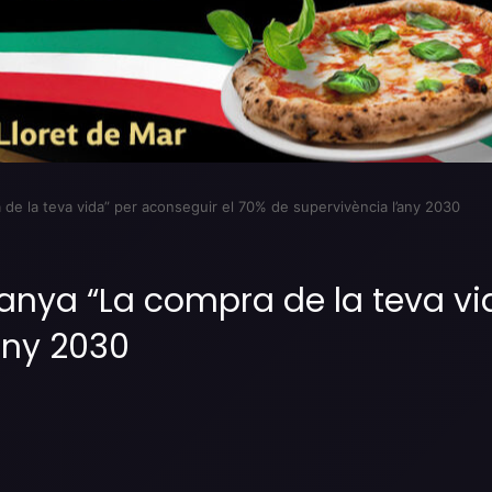
de la teva vida” per aconseguir el 70% de supervivència l’any 2030
anya “La compra de la teva vi
any 2030
Imprimir