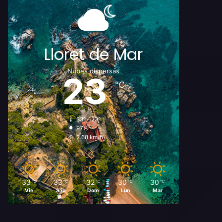
Lloret de Mar
Nubes dispersas
23
℃
33º - 23º
97%
2.68 km/h
33
33
32
30
30
℃
℃
℃
℃
℃
Vie
Sáb
Dom
Lun
Mar