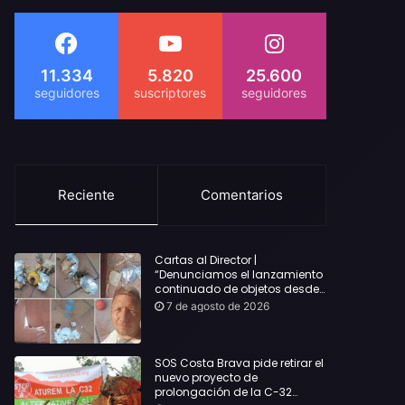
11.334
5.820
25.600
Reciente
Comentarios
Cartas al Director |
“Denunciamos el lanzamiento
continuado de objetos desde
alojamientos turísticos a
7 de agosto de 2026
nuestro hogar en Lloret: Podría
haber causado una
desgracia”
SOS Costa Brava pide retirar el
nuevo proyecto de
prolongación de la C-32