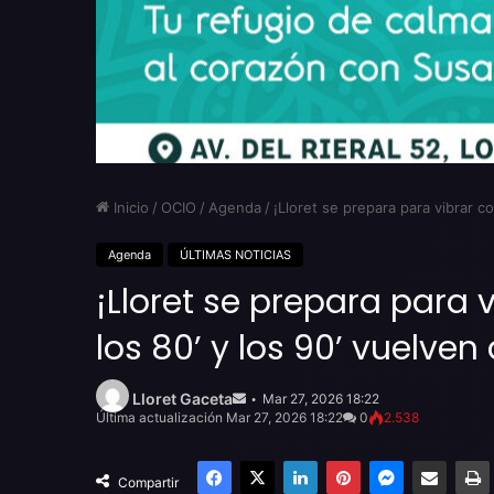
Inicio
/
OCIO
/
Agenda
/
¡Lloret se prepara para vibrar co
Agenda
ÚLTIMAS NOTICIAS
¡Lloret se prepara para v
los 80’ y los 90’ vuelven 
Send
an
Lloret Gaceta
Mar 27, 2026 18:22
email
Última actualización Mar 27, 2026 18:22
0
2.538
Facebook
X
LinkedIn
Pinterest
Messenger
Compartir por email
Compartir