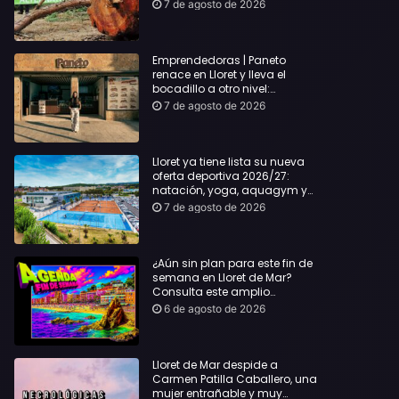
hasta Lloret y reclama la
7 de agosto de 2026
dimisión de Sílvia Paneque
Emprendedoras | Paneto
renace en Lloret y lleva el
bocadillo a otro nivel:
producto km 0 y espíritu
7 de agosto de 2026
“Beach Vibes”
Lloret ya tiene lista su nueva
oferta deportiva 2026/27:
natación, yoga, aquagym y
decenas de actividades para
7 de agosto de 2026
todas las edades
¿Aún sin plan para este fin de
semana en Lloret de Mar?
Consulta este amplio
recopilatorio de planes:
6 de agosto de 2026
Lloret de Mar despide a
Carmen Patilla Caballero, una
mujer entrañable y muy