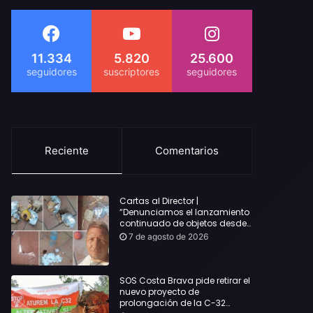
11.334
5.820
25.600
Reciente
Comentarios
Cartas al Director |
“Denunciamos el lanzamiento
continuado de objetos desde
alojamientos turísticos a
7 de agosto de 2026
nuestro hogar en Lloret: Podría
haber causado una
desgracia”
SOS Costa Brava pide retirar el
nuevo proyecto de
prolongación de la C-32