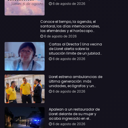
querida
6 de agosto de 2026
Conoce el tiempo, la agenda, el
santoral, los días internacionales,
las efemérides y el horóscopo…
6 de agosto de 2026
Cartas al Director | Una vecina
de Lloret alerta sobre la
situación límite de un jubilado
de 65 años y pide una
6 de agosto de 2026
respuesta urgente
Lloret estrena ambulancias de
última generación: más
unidades, ecógrafos y un
servicio reforzado las 24 horas
6 de agosto de 2026
Apalean a un restaurador de
Lloret delante de su mujer y
acaba ingresado en el
Hospital Vall d’Hebron
6 de agosto de 2026