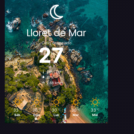
Lloret de Mar
Cielo despejado
27
℃
28º - 26º
87%
2.68 km/h
33
36
30
30
33
℃
℃
℃
℃
℃
Sáb
Dom
Lun
Mar
Mié