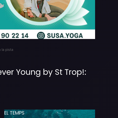
 la pista
ever Young by St Trop!:
EL TEMPS