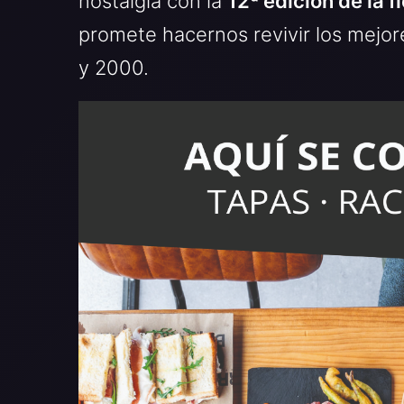
nostalgia con la
12ª edición de la 
promete hacernos revivir los mejo
y 2000.