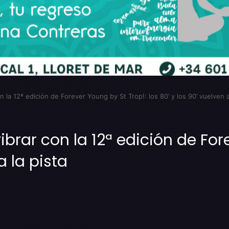
n la 12ª edición de Forever Young by St Trop!: los 80’ y los 90’ vuelven a
ibrar con la 12ª edición de For
a la pista
Imprimir