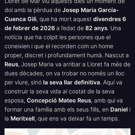
Lloret de Mar viu aquests dies un moment de
dol amb la pèrdua de
Josep Maria García-
Cuenca Gili
, que ha mort aquest
divendres 6
de febrer de 2026
a l’edat de
82 anys
. Una
notícia que ha colpit les persones que el
coneixien i que el recorden com un home
proper, discret i profundament humà. Nascut a
Reus
, Josep Maria va arribar a Lloret fa més de
dues dècades, on va trobar no només un lloc
per viure, sinó
la seva llar definitiva
. Aquí va
construir la seva vida al costat de la seva
esposa,
Concepció Mateo Reus
, amb qui va
formar una família amb els seus fills, en
Daniel
i
la
Meritxell
, que ens va deixar fa un temps.