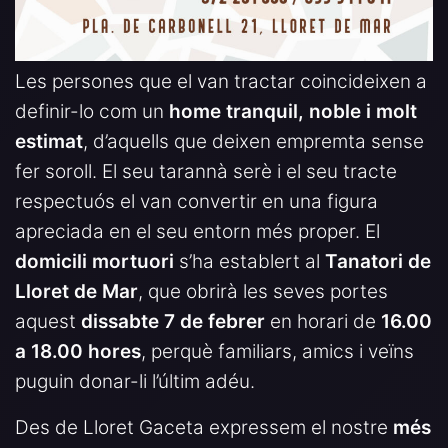
Les persones que el van tractar coincideixen a
definir-lo com un
home tranquil, noble i molt
estimat
, d’aquells que deixen empremta sense
fer soroll. El seu tarannà serè i el seu tracte
respectuós el van convertir en una figura
apreciada en el seu entorn més proper. El
domicili mortuori
s’ha establert al
Tanatori de
Lloret de Mar
, que obrirà les seves portes
aquest
dissabte 7 de febrer
en horari de
16.00
a 18.00 hores
, perquè familiars, amics i veïns
puguin donar-li l’últim adéu.
Des de Lloret Gaceta expressem el nostre
més