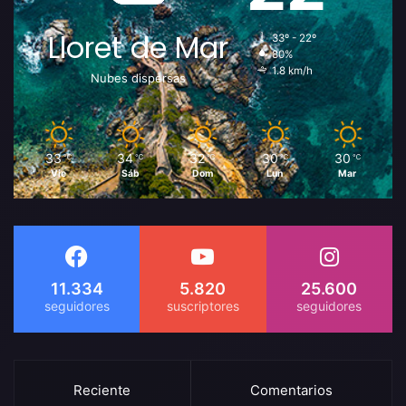
Lloret de Mar
33º - 22º
80%
1.8 km/h
Nubes dispersas
33
34
32
30
30
℃
℃
℃
℃
℃
Vie
Sáb
Dom
Lun
Mar
11.334
5.820
25.600
Reciente
Comentarios