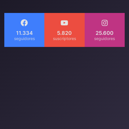
11.334
5.820
25.600