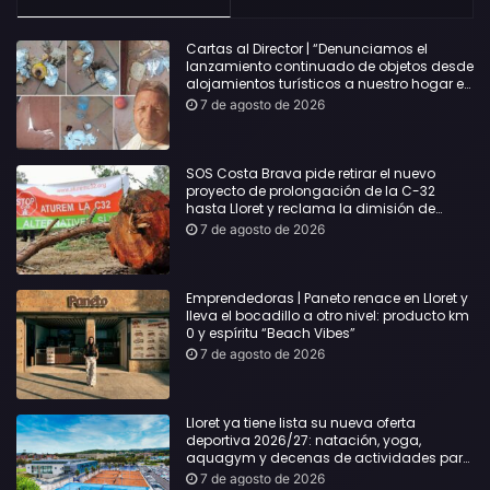
Cartas al Director | “Denunciamos el
lanzamiento continuado de objetos desde
alojamientos turísticos a nuestro hogar en
Lloret: Podría haber causado una
7 de agosto de 2026
desgracia”
SOS Costa Brava pide retirar el nuevo
proyecto de prolongación de la C-32
hasta Lloret y reclama la dimisión de
Sílvia Paneque
7 de agosto de 2026
Emprendedoras | Paneto renace en Lloret y
lleva el bocadillo a otro nivel: producto km
0 y espíritu “Beach Vibes”
7 de agosto de 2026
Lloret ya tiene lista su nueva oferta
deportiva 2026/27: natación, yoga,
aquagym y decenas de actividades para
todas las edades
7 de agosto de 2026