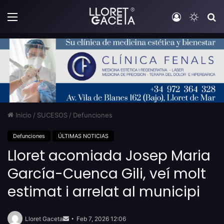
Menú
Iniciar sesi
Switch
B
Inicio
/
SUCESOS
/
Defunciones
Defunciones
ÚLTIMAS NOTICIAS
Lloret acomiada Josep Maria
García-Cuenca Gili, veí molt
estimat i arrelat al municipi
Send
an
Lloret Gaceta
Feb 7, 2026 12:06
email