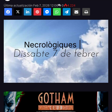
Última actualización Feb 7, 2026 12:06
0
4.224
Facebook
X
LinkedIn
Pinterest
Messenger
WhatsApp
Telegram
Compartir por email
Imprimir