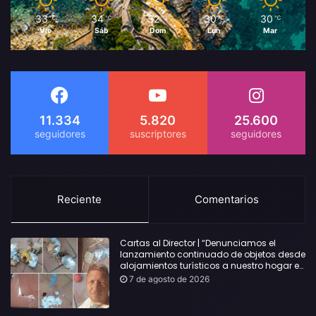
33
34
32
30
30
℃
℃
℃
℃
℃
Vie
Sáb
Dom
Lun
Mar
11.334
5.820
25.600
Reciente
Comentarios
Cartas al Director | “Denunciamos el
lanzamiento continuado de objetos desde
alojamientos turísticos a nuestro hogar en
Lloret: Podría haber causado una
7 de agosto de 2026
desgracia”