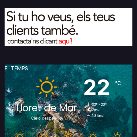
EL TEMPS
22
℃
Lloret de Mar
33º - 22º
78%
1.8 km/h
Cielo despejado