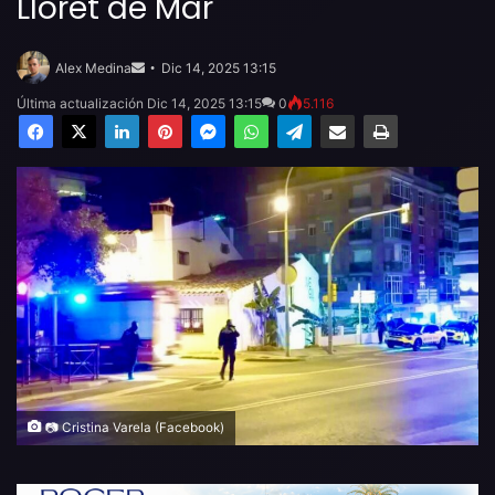
Lloret de Mar
Send
an
Alex Medina
Dic 14, 2025 13:15
email
Última actualización Dic 14, 2025 13:15
0
5.116
Facebook
X
LinkedIn
Pinterest
Messenger
WhatsApp
Telegram
Compartir por email
Imprimir
📷 Cristina Varela (Facebook)