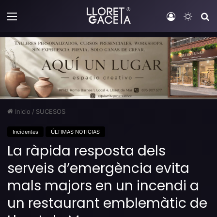
Menú
Iniciar sesi
Switch
B
Inicio
/
SUCESOS
Incidentes
ÚLTIMAS NOTICIAS
La ràpida resposta dels
serveis d’emergència evita
mals majors en un incendi a
un restaurant emblemàtic de