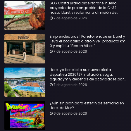
SOS Costa Brava pide retirar el nuevo
proyecto de prolongación de la C-32
hasta Lloret y reclama la dimisión de
Sílvia Paneque
7 de agosto de 2026
Emprendedoras | Paneto renace en Lloret y
lleva el bocadillo a otro nivel: producto km
0 y espíritu “Beach Vibes”
7 de agosto de 2026
Lloret ya tiene lista su nueva oferta
deportiva 2026/27: natación, yoga,
aquagym y decenas de actividades para
todas las edades
7 de agosto de 2026
¿Aún sin plan para este fin de semana en
Lloret de Mar?
6 de agosto de 2026