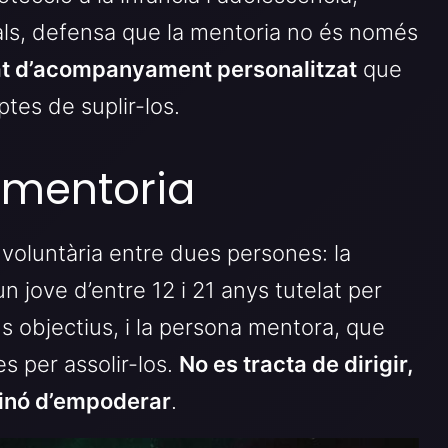
als, defensa que la mentoria no és només
at d’acompanyament personalitzat
que
es de suplir-los.
 mentoria
 voluntària entre dues persones: la
 jove d’entre 12 i 21 anys tutelat per
us objectius, i la persona mentora, que
es per assolir-los.
No es tracta de dirigir,
sinó d’empoderar
.