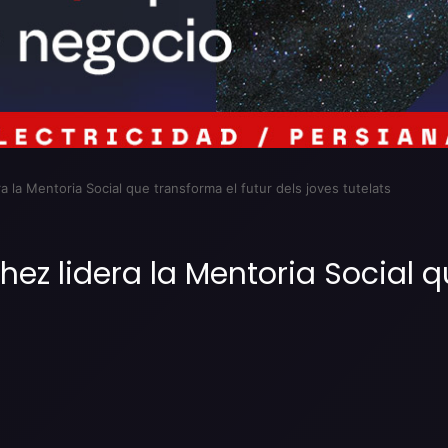
a la Mentoria Social que transforma el futur dels joves tutelats
hez lidera la Mentoria Social q
Imprimir