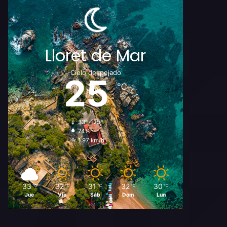
Lloret de Mar
Cielo despejado
25
℃
33º - 25º
74%
1.97 km/h
33
32
31
32
30
℃
℃
℃
℃
℃
Jue
Vie
Sáb
Dom
Lun