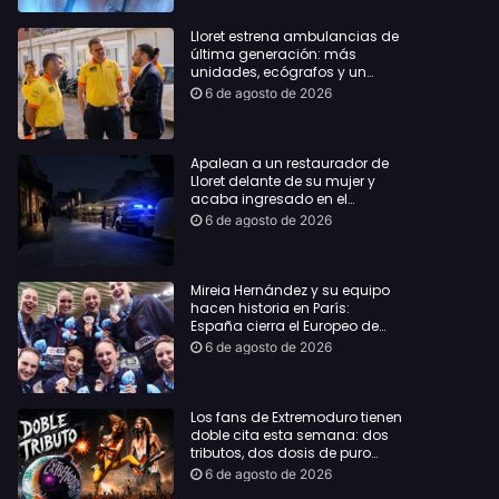
Lloret estrena ambulancias de
última generación: más
unidades, ecógrafos y un
servicio reforzado las 24 horas
6 de agosto de 2026
Apalean a un restaurador de
Lloret delante de su mujer y
acaba ingresado en el
Hospital Vall d’Hebron
6 de agosto de 2026
Mireia Hernández y su equipo
hacen historia en París:
España cierra el Europeo de
natación artística con ocho
6 de agosto de 2026
medallas
Los fans de Extremoduro tienen
doble cita esta semana: dos
tributos, dos dosis de puro
rock de la mano del Clon
6 de agosto de 2026
Festival y La Jarana