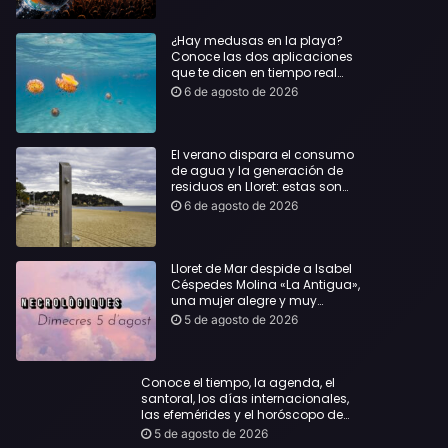
¿Hay medusas en la playa?
Conoce las dos aplicaciones
que te dicen en tiempo real
dónde bañarte con
6 de agosto de 2026
tranquilidad
El verano dispara el consumo
de agua y la generación de
residuos en Lloret: estas son
las cifras que deja el turismo
6 de agosto de 2026
Lloret de Mar despide a Isabel
Céspedes Molina «La Antigua»,
una mujer alegre y muy
querida en la población
5 de agosto de 2026
Conoce el tiempo, la agenda, el
santoral, los días internacionales,
las efemérides y el horóscopo de
hoy, Miércoles, 5 de agosto de 2026:
5 de agosto de 2026