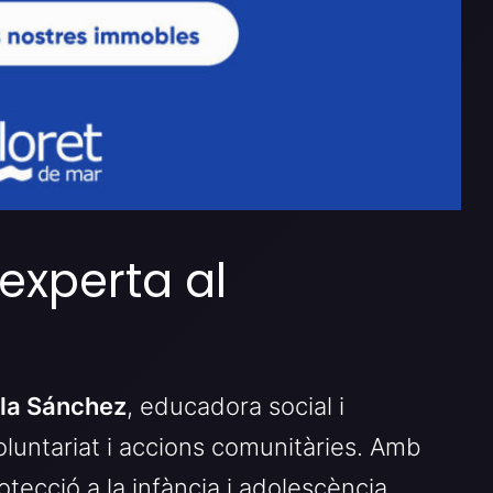
experta al
la Sánchez
, educadora social i
oluntariat i accions comunitàries. Amb
tecció a la infància i adolescència,