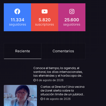
11.334
5.820
25.600
Reciente
Comentarios
Conoce el tiempo, la agenda, el
santoral, los días internacionales,
las efemérides y el horóscopo de
hoy Jueves, 6 de agosto de 2026
6 de agosto de 2026
Cartas al Director | Una vecina
de Lloret alerta sobre la
situación límite de un jubilado
de 65 años y pide una
6 de agosto de 2026
respuesta urgente