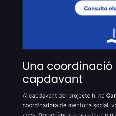
Una coordinació 
capdavant
Al capdavant del projecte hi ha
Car
coordinadora de mentoria social, v
anys d’experiència al sistema de pro