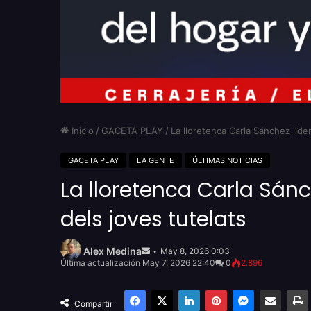
Inicio
/
GACETA PLAY
/
La lloretenca Carla Sánchez lider
GACETA PLAY
LA GENTE
ÚLTIMAS NOTICIAS
La lloretenca Carla Sánc
dels joves tutelats
Send
an
Alex Medina
May 8, 2026 0:03
email
Última actualización May 7, 2026 22:40
0
2.896
Facebook
X
LinkedIn
Pinterest
Messenger
Compartir por email
Compartir