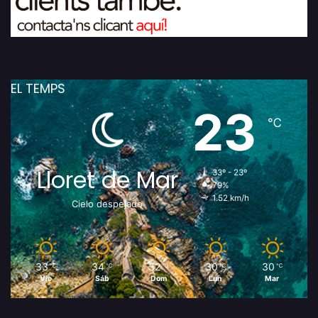
EL TEMPS
23
℃
Lloret de Mar
33º - 23º
79%
1.52 km/h
Cielo despejado
33
34
32
30
30
℃
℃
℃
℃
℃
Vie
Sáb
Dom
Lun
Mar