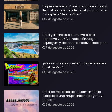
Emprendedoras | Paneto renace en Lloret y
lleva el bocadillo a otro nivel: producto km
0 y espíritu “Beach Vibes”
7 de agosto de 2026
Lloret ya tiene lista su nueva oferta
deportiva 2026/27: natación, yoga,
aquagym y decenas de actividades para
todas las edades
7 de agosto de 2026
¿Aún sin plan para este fin de semana en
Lloret de Mar?
6 de agosto de 2026
Lloret de Mar despide a Carmen Patilla
Caballero, una mujer entrañable y muy
querida
6 de agosto de 2026