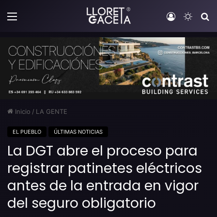
Menú
Iniciar sesi
Switch
B
Inicio
/
LA GENTE
EL PUEBLO
ÚLTIMAS NOTICIAS
La DGT abre el proceso para
registrar patinetes eléctricos
antes de la entrada en vigor
del seguro obligatorio