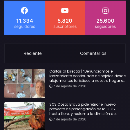
11.334
5.820
25.600
Reciente
Comentarios
Cartas al Director | “Denunciamos el
lanzamiento continuado de objetos desde
alojamientos turísticos a nuestro hogar en
Lloret: Podría haber causado una
7 de agosto de 2026
desgracia”
SOS Costa Brava pide retirar el nuevo
proyecto de prolongación de la C-32
hasta Lloret y reclama la dimisión de
Sílvia Paneque
7 de agosto de 2026