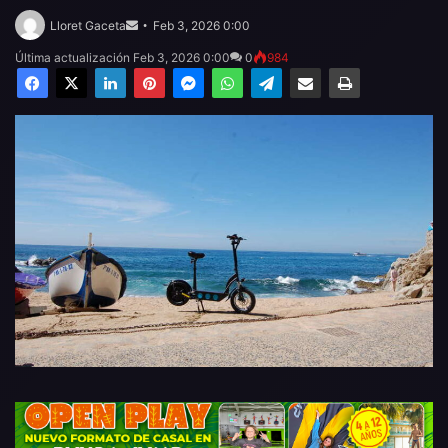
Send
an
Lloret Gaceta
Feb 3, 2026 0:00
email
Última actualización Feb 3, 2026 0:00
0
984
Facebook
X
LinkedIn
Pinterest
Messenger
WhatsApp
Telegram
Compartir por email
Imprimir