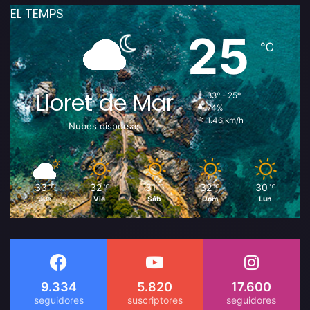
EL TEMPS
25
℃
Lloret de Mar
33º - 25º
74%
1.46 km/h
Nubes dispersas
33
32
31
32
30
℃
℃
℃
℃
℃
Jue
Vie
Sáb
Dom
Lun
9.334
5.820
17.600