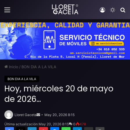
Menú
Iniciar sesi
Switch
B
Inicio
/
BON DIA A LA VILA
BON DIA A LA VILA
Hoy, miércoles 20 de mayo
de 2026…
Send
an
Lloret Gaceta
May 20, 2026 8:15
email
Última actualización May 20, 2026 8:15
0
478
Facebook
X
LinkedIn
Pinterest
Messenger
WhatsApp
Telegram
Compartir por email
Imprimir