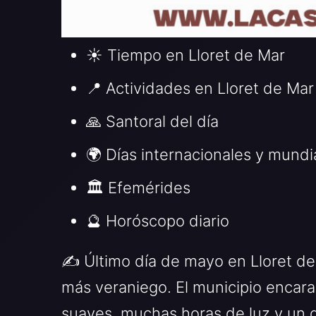
☀️ Tiempo en Lloret de Mar
📍 Actividades en Lloret de Mar
🙏 Santoral del día
🌍 Días internacionales y mundi
🏛️ Efemérides
🔮 Horóscopo diario
✍️ Último día de mayo en Lloret d
más veraniego. El municipio encara
suaves, muchas horas de luz y un do