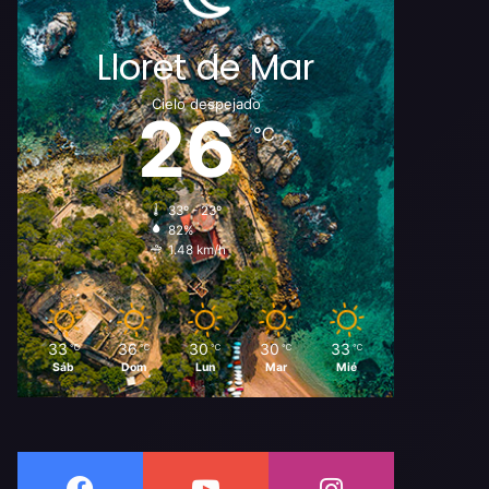
Lloret de Mar
Cielo despejado
26
℃
33º - 23º
82%
1.48 km/h
33
36
30
30
33
℃
℃
℃
℃
℃
Sáb
Dom
Lun
Mar
Mié