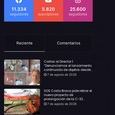
11.334
5.820
25.600
Reciente
Comentarios
Cartas al Director |
“Denunciamos el lanzamiento
continuado de objetos desde
alojamientos turísticos a
7 de agosto de 2026
nuestro hogar en Lloret: Podría
haber causado una
desgracia”
SOS Costa Brava pide retirar el
nuevo proyecto de
prolongación de la C-32
hasta Lloret y reclama la
7 de agosto de 2026
dimisión de Sílvia Paneque