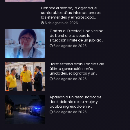
Conoce el tiempo, la agenda, el
santoral, los días internacionales,
las efemérides y el horóscopo…
6 de agosto de 2026
Cartas al Director | Una vecina
de Lloret alerta sobre la
situación límite de un jubilado
de 65 años y pide una
6 de agosto de 2026
respuesta urgente
Lloret estrena ambulancias de
última generación: más
unidades, ecógrafos y un
servicio reforzado las 24 horas
6 de agosto de 2026
Apalean a un restaurador de
Lloret delante de su mujer y
acaba ingresado en el
Hospital Vall d’Hebron
6 de agosto de 2026