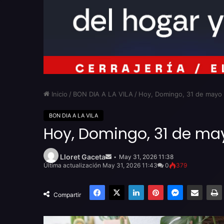
Inicio
/
BON DIA A LA VILA
/
Hoy, Domingo, 31 de mayo
BON DIA A LA VILA
Hoy, Domingo, 31 de ma
Send
an
Lloret Gaceta
May 31, 2026 11:38
email
Última actualización May 31, 2026 11:43
0
379
Facebook
X
LinkedIn
Pinterest
Messenger
Compartir por email
Compartir