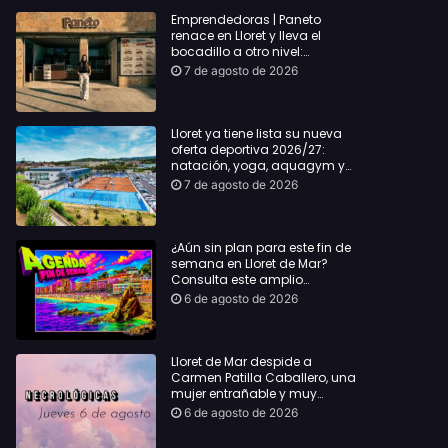
Emprendedoras | Paneto
renace en Lloret y lleva el
bocadillo a otro nivel:
producto km 0 y espíritu
7 de agosto de 2026
“Beach Vibes”
Lloret ya tiene lista su nueva
oferta deportiva 2026/27:
natación, yoga, aquagym y
decenas de actividades para
7 de agosto de 2026
todas las edades
¿Aún sin plan para este fin de
semana en Lloret de Mar?
Consulta este amplio
recopilatorio de planes:
6 de agosto de 2026
Lloret de Mar despide a
Carmen Patilla Caballero, una
mujer entrañable y muy
querida
6 de agosto de 2026