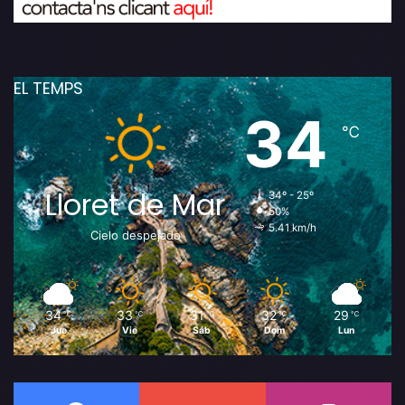
EL TEMPS
34
℃
Lloret de Mar
34º - 25º
50%
5.41 km/h
Cielo despejado
34
33
31
32
29
℃
℃
℃
℃
℃
Jue
Vie
Sáb
Dom
Lun